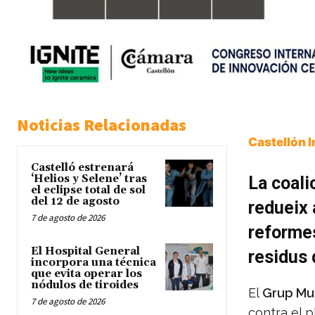
Noticias Relacionadas
Castellón 
Castelló estrenará
‘Helios y Selene’ tras
La coali
el eclipse total de sol
del 12 de agosto
redueix 
7 de agosto de 2026
reformes
El Hospital General
residus
incorpora una técnica
que evita operar los
nódulos de tiroides
El
Grup Mun
7 de agosto de 2026
contra el p