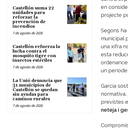
en consider
Castellón suma 22
unidades para
projecte pol
reforzar la
prevención de
incendios
Segons ha 
7 de agosto de 2026
municipal p
una xifra n
Castellón refuerza la
lucha contra el
esta reducc
mosquito tigre con
insectos estériles
ordenances
7 de agosto de 2026
un període 
La Unió denuncia que
31 municipios de
Garcia sost
Castellón se quedan
normativa,
sin ayudas para
caminos rurales
previstes e
7 de agosto de 2026
neteja i ge
Compromís 