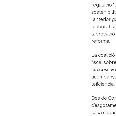
regulació “
sostenibili
l’anterior 
elaborat u
l’aprovació
reforma.
La coalició
fiscal sobr
successive
acompanyad
l’eficiència
Des de Com
d’esgotamen
seua capaci