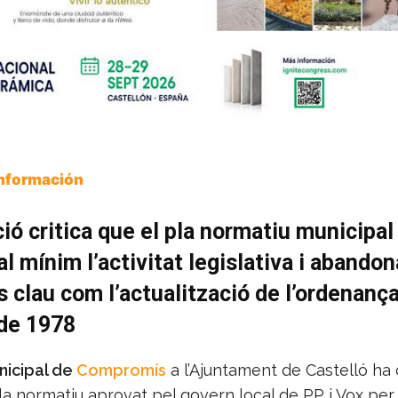
Información
ció critica que el pla normatiu municipal
al mínim l’activitat legislativa i abandon
 clau com l’actualització de l’ordenanç
 de 1978
icipal de
Compromís
a l’Ajuntament de Castelló ha 
la normatiu aprovat pel govern local de PP i Vox per