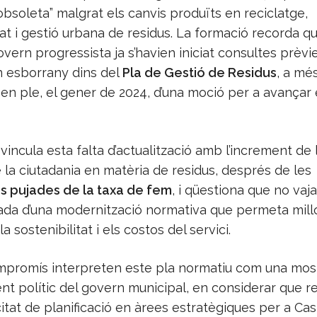
obsoleta” malgrat els canvis produïts en reciclatge,
tat i gestió urbana de residus. La formació recorda q
govern progressista ja s’havien iniciat consultes prèvie
n esborrany dins del
Pla de Gestió de Residus
, a mé
 en ple, el gener de 2024, d’una moció per a avançar
 vincula esta falta d’actualització amb l’increment de 
e la ciutadania en matèria de residus, després de les
s pujades de la taxa de fem
, i qüestiona que no vaja
a d’una modernització normativa que permeta mill
, la sostenibilitat i els costos del servici.
promís interpreten este pla normatiu com una mos
t polític del govern municipal, en considerar que re
tat de planificació en àrees estratègiques per a Cast