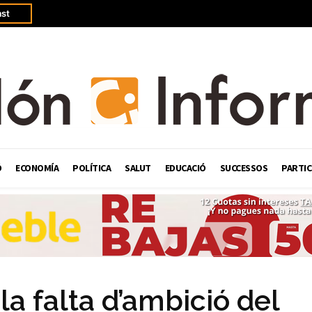
st
Ó
ECONOMÍA
POLÍTICA
SALUT
EDUCACIÓ
SUCCESSOS
PARTIC
 falta d’ambició del