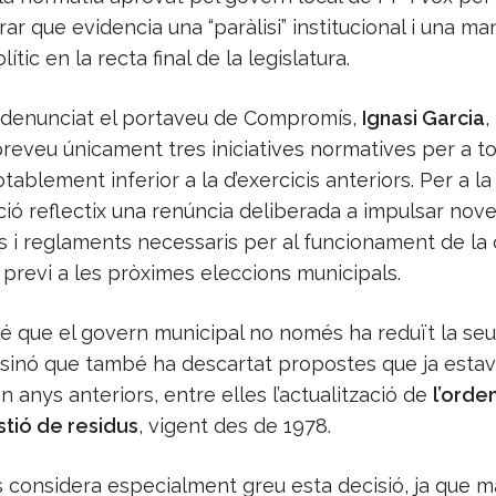
ar que evidencia una “paràlisi” institucional i una m
ític en la recta final de la legislatura.
denunciat el portaveu de Compromís,
Ignasi Garcia
,
reveu únicament tres iniciatives normatives per a tot
otablement inferior a la d’exercicis anteriors. Per a la 
ió reflectix una renúncia deliberada a impulsar nov
 i reglaments necessaris per al funcionament de la 
previ a les pròximes eleccions municipals.
é que el govern municipal no només ha reduït la seua
 sinó que també ha descartat propostes que ja esta
n anys anteriors, entre elles l’actualització de
l’orde
stió de residus
, vigent des de 1978.
considera especialment greu esta decisió, ja que 