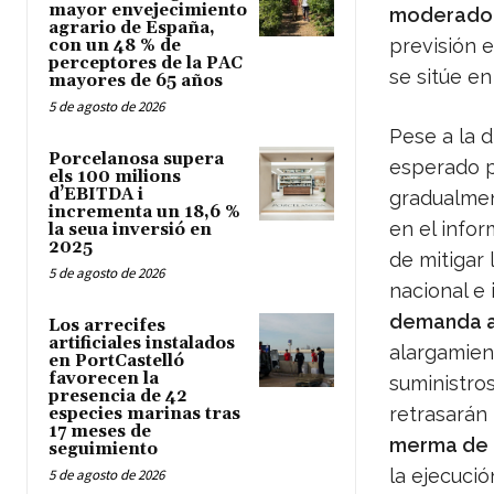
mayor envejecimiento
moderado d
agrario de España,
previsión 
con un 48 % de
perceptores de la PAC
se sitúe en
mayores de 65 años
5 de agosto de 2026
Pese a la d
Porcelanosa supera
esperado p
els 100 milions
d’EBITDA i
gradualmen
incrementa un 18,6 %
en el infor
la seua inversió en
2025
de mitigar 
5 de agosto de 2026
nacional e 
demanda 
Los arrecifes
artificiales instalados
alargamien
en PortCastelló
favorecen la
suministro
presencia de 42
retrasarán 
especies marinas tras
17 meses de
merma de p
seguimiento
la ejecuci
5 de agosto de 2026