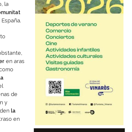
, la
omunitat
e España.
nto
obstante,
er
en aras
o como
la
el
enas de
n y
ñaden
la
traso en