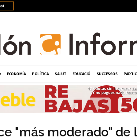
st
Ó
ECONOMÍA
POLÍTICA
SALUT
EDUCACIÓ
SUCCESSOS
PARTIC
ce "más moderado" de 