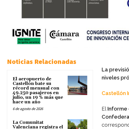
Noticias Relacionadas
La previsi
niveles pró
El aeropuerto de
Castellón bate su
récord mensual con
49.250 pasajeros en
Castellón 
julio, un 19 % más que
hace un año
El
Informe
6 de agosto de 2026
Confederac
La Comunitat
correspond
Valenciana registra el