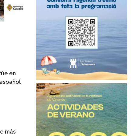
túe en
 español
e más