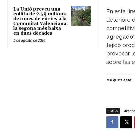
La Unió preveu una
En esta lín
collita de 2,59 milions
de tones de cítrics a la
deterioro 
Comunitat Valenciana,
competitiv
la segona més baixa
en dues dècades
agregado
5 de agosto de 2026
tejido pro
provocar lo
sobre las 
Me gusta esto:
TAGS
avance