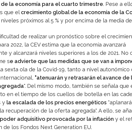
e la economía para el cuarto trimestre
. Pese a ello
es que el
crecimiento global de la economía de la C
 niveles próximos al 5 % y por encima de la media d
ificultad de realizar un pronóstico sobre el crecimie
ara 2022, la CEV estima que la economía avanzará
te y alcanzará niveles superiores a los de 2021. No 
me s
e advierte que las medidas que se van a impon
la sexta ola de la Covid-19, tanto a nivel autonómic
internacional,
"atenuarán y retrasarán el avance de 
agregada
". Del mismo modo, también se señala que 
to en el tiempo de los cuellos de botella en las cad
s y
la escalada de los precios energéticos
"aplanará
la recuperación de la oferta agregada". A ello, se a
oder adquisitivo provocada por la inflación
y el re
ón de los Fondos Next Generation EU.