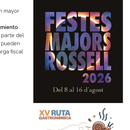
un mayor
imiento
 parte del
e pueden
rga fiscal