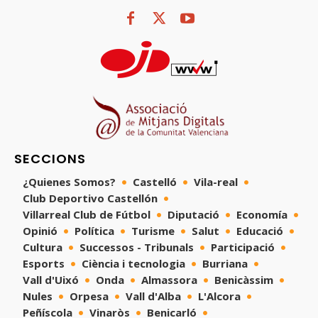
SECCIONS
¿Quienes Somos?
Castelló
Vila-real
Club Deportivo Castellón
Villarreal Club de Fútbol
Diputació
Economía
Opinió
Política
Turisme
Salut
Educació
Cultura
Successos - Tribunals
Participació
Esports
Ciència i tecnologia
Burriana
Vall d'Uixó
Onda
Almassora
Benicàssim
Nules
Orpesa
Vall d'Alba
L'Alcora
Peñíscola
Vinaròs
Benicarló