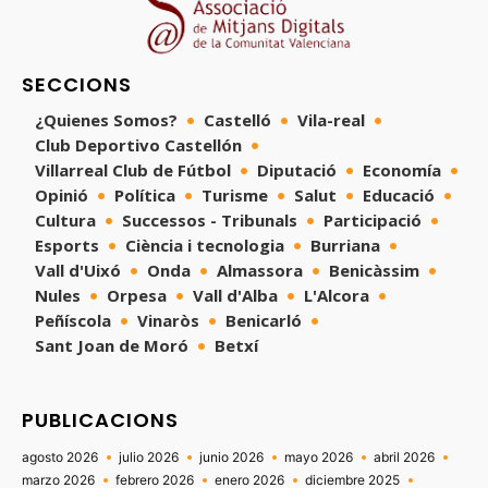
SECCIONS
¿Quienes Somos?
Castelló
Vila-real
Club Deportivo Castellón
Villarreal Club de Fútbol
Diputació
Economía
Opinió
Política
Turisme
Salut
Educació
Cultura
Successos - Tribunals
Participació
Esports
Ciència i tecnologia
Burriana
Vall d'Uixó
Onda
Almassora
Benicàssim
Nules
Orpesa
Vall d'Alba
L'Alcora
Peñíscola
Vinaròs
Benicarló
Sant Joan de Moró
Betxí
PUBLICACIONS
agosto 2026
julio 2026
junio 2026
mayo 2026
abril 2026
marzo 2026
febrero 2026
enero 2026
diciembre 2025