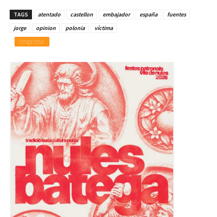
TAGS
atentado
castellon
embajador
españa
fuentes
jorge
opinion
polonia
víctima
Imprimir