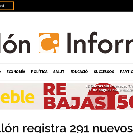
st
Ó
ECONOMÍA
POLÍTICA
SALUT
EDUCACIÓ
SUCCESSOS
PARTIC
llón registra 291 nuevos