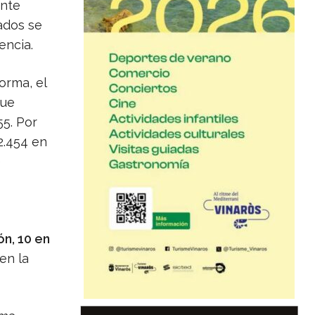
ante
nados se
encia.
orma, el
que
5. Por
.454 en
e
ón, 10 en
 en la