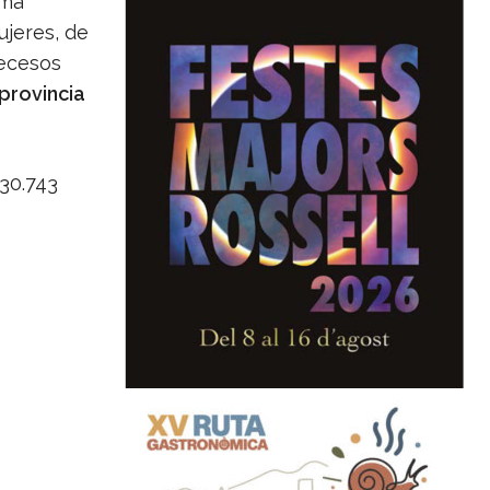
ima
ujeres, de
decesos
 provincia
30.743