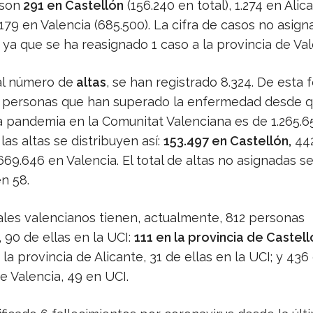
 son
291 en Castellón
(156.240 en total), 1.274 en Alic
2.179 en Valencia (685.500). La cifra de casos no asig
 ya que se ha reasignado 1 caso a la provincia de Val
l número de
altas
, se han registrado 8.324. De esta f
 personas que han superado la enfermedad desde 
 pandemia en la Comunitat Valenciana es de 1.265.65
 las altas se distribuyen así:
153.497 en Castellón,
442
669.646 en Valencia. El total de altas no asignadas s
n 58.
ales valencianos tienen, actualmente, 812 personas
 90 de ellas en la UCI:
111 en la provincia de Castell
 la provincia de Alicante, 31 de ellas en la UCI; y 436
e Valencia, 49 en UCI.