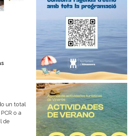
as
o un total
 PCR o a
l de