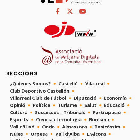
SECCIONS
¿Quienes Somos?
Castelló
Vila-real
Club Deportivo Castellón
Villarreal Club de Fútbol
Diputació
Economía
Opinió
Política
Turisme
Salut
Educació
Cultura
Successos - Tribunals
Participació
Esports
Ciència i tecnologia
Burriana
Vall d'Uixó
Onda
Almassora
Benicàssim
Nules
Orpesa
Vall d'Alba
L'Alcora