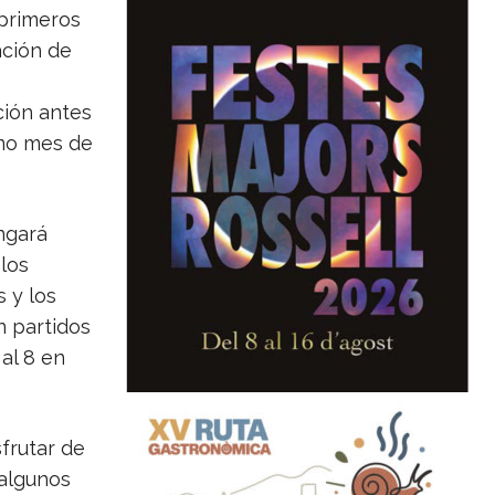
 primeros
ación de
ción antes
imo mes de
ngará
 los
s y los
n partidos
 al 8 en
sfrutar de
 algunos