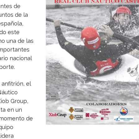
ntes de
untos de la
española,
do este
o una de las
importantes
rio nacional
porte.
anfitrión, el
Náutico
Xiob Group,
ita en un
 momento de
quipo
lidera