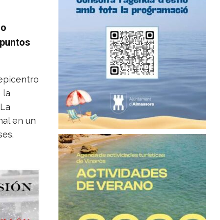
ho
 puntos
 epicentro
 la
 La
nal en un
ses.