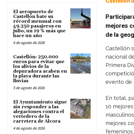
Castellón 
El aeropuerto de
Participar
Castellón bate su
récord mensual con
mejores c
49.250 pasajeros en
julio, un 19 % más que
de la geog
hace un año
6 de agosto de 2026
Castellón s
nacional de
Castellón: 250.000
euros para evitar que
Primera Di
los alivios de la
depuradora acaben en
competició
la playa durante las
lluvias
evento de 
5 de agosto de 2026
En total, p
El Ayuntamiento sigue
10 mejores
sin responder a las
alegaciones contra el
masculinos 
vertedero de la
carretera de Alcora
mejores co
4 de agosto de 2026
femeninos,