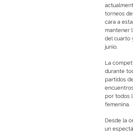
actualment
torneos de
cara a esta
mantener l
del cuarto 
junio.
La competi
durante tod
partidos de
encuentros 
por todos l
femenina.
Desde la or
un espectác