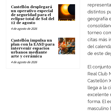
representa
Castellón desplegará
un operativo especial
distintos p
de seguridad para el
geografía 
eclipse total de Sol del
12 de agosto
consolidan
4 de agosto de 2026
torneo com
citas más 
Castellón impulsa un
plan con la EASD para
del calenda
intervenir espacios
urbanos mediante
de este de
arte y cerámica
4 de agosto de 2026
El conjunto 
Real Club 
Castellón 
llega a la c
excelente
forma. El e
masculino 