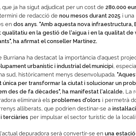
, que ja ha sigut adjudicat per un cost de
280.000 eu
termini de redacció de
nou mesos durant 2025
i una
es en
dos anys
.
"Amb aquesta nova infraestructura, 
t qualitatiu en la gestió de l'aigua i en la qualitat de
nts", ha afirmat el conseller Martínez.
e Burriana ha destacat la importància d'aquest proje
upament urbanístic i industrial del municipi
, especi
ona sud, històricament menys desenvolupada.
"Aques
t única per transformar la ciutat i solucionar un pr
m des de fa dècades", ha manifestat l'alcalde.
La r
radora eliminarà els
problemes d'olors
i permetrà d
rrenys alliberats, que podrien destinar-se a
instal·lac
i terciàries
per impulsar el sector turístic de la locali
 l'actual depuradora serà convertir-se en
una estació