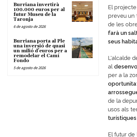
Burriana invertirà
El projecte
100.000 euros per al
futur Museu de la
preveu un 
Taronja
de les obr
6 de agosto de 2026
farà un sal
Burriana porta al Ple
seus habita
una inversió de quasi
un milió d’euros per a
remodelar el Camí
L'alcalde d
Fondo
al
desenvol
5 de agosto de 2026
per a la z
oportunita
arrossegue
de la depu
usos als te
turístiques 
El futur de