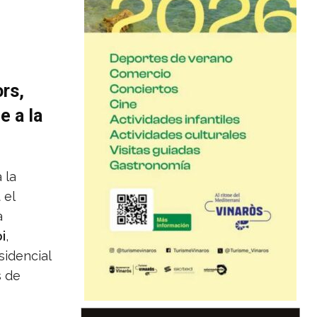
ors,
e a la
 la
 el
a
i
,
sidencial
s de