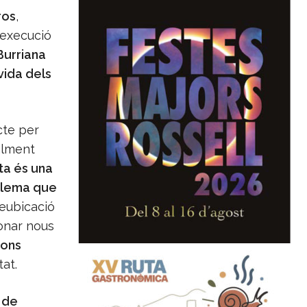
ros
,
 execució
Burriana
 vida dels
cte per
alment
ta és una
oblema que
eubicació
onar nous
ions
tat.
 de