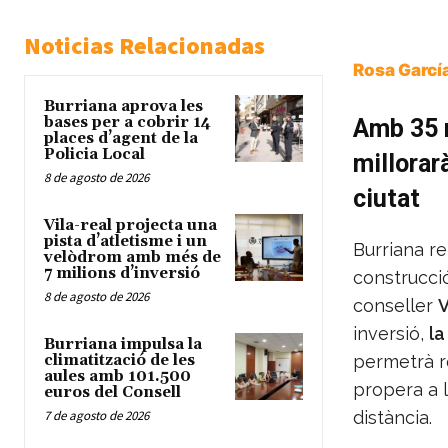
Noticias Relacionadas
Rosa García
Burriana aprova les
bases per a cobrir 14
Amb 35 m
places d’agent de la
Policia Local
millorarà
8 de agosto de 2026
ciutat
Vila-real projecta una
pista d’atletisme i un
Burriana r
velòdrom amb més de
7 milions d’inversió
construcci
8 de agosto de 2026
conseller
V
inversió,
la
Burriana impulsa la
climatització de les
permetrà re
aules amb 101.500
propera a 
euros del Consell
7 de agosto de 2026
distància.