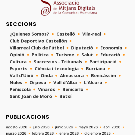
SECCIONS
¿Quienes Somos?
Castelló
Vila-real
Club Deportivo Castellón
Villarreal Club de Fútbol
Diputació
Economía
Opinió
Política
Turisme
Salut
Educació
Cultura
Successos - Tribunals
Participació
Esports
Ciència i tecnologia
Burriana
Vall d'Uixó
Onda
Almassora
Benicàssim
Nules
Orpesa
Vall d'Alba
L'Alcora
Peñíscola
Vinaròs
Benicarló
Sant Joan de Moró
Betxí
PUBLICACIONS
agosto 2026
julio 2026
junio 2026
mayo 2026
abril 2026
marzo 2026
febrero 2026
enero 2026
diciembre 2025