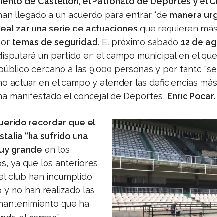
ento de Castellón, el Patronato de Deportes y el 
an llegado a un acuerdo para entrar “de
manera urg
realizar una serie de actuaciones
que requieren má
por
temas de seguridad
. El próximo sábado
12 de ag
isputará un partido en el campo municipal en el que
úblico cercano a las 9.000 personas y por tanto “se
no actuar en el campo y atender las deficiencias más
 ha manifestado el concejal de Deportes,
Enric Pocar.
querido recordar que el
talia “ha sufrido una
uy grande
en los
s, ya que los anteriores
el club han incumplido
 y no han realizado las
mantenimiento que ha