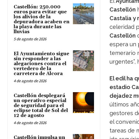
El
Ayuntami
Castellón: 250.000
Castellón
h
euros para evitar que
los alivios de la
Castalia y 
depuradora acaben en
celeridad 
la playa durante las
lluvias
Castellón
d
5 de agosto de 2026
espera un p
temerario 
El Ayuntamiento sigue
sin responder a las
urgentes”,
alegaciones contra el
vertedero de la
carretera de Alcora
El edil ha 
4 de agosto de 2026
estadio Cas
dejadez m
Castellón desplegará
un operativo especial
últimos año
de seguridad para el
eclipse total de Sol del
gestores d
12 de agosto
el convenio
4 de agosto de 2026
tareas de 
Castellón impulsa un