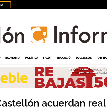
st
Ó
ECONOMÍA
POLÍTICA
SALUT
EDUCACIÓ
SUCCESSOS
PARTIC
Castellón acuerdan real