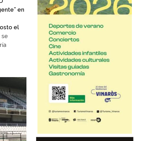
CD
ente” en
s
osto el
 se
ría