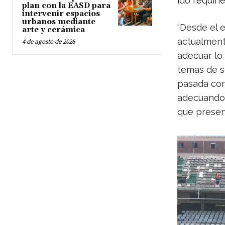
ido requiri
plan con la EASD para
intervenir espacios
urbanos mediante
“Desde el 
arte y cerámica
actualment
4 de agosto de 2026
adecuar lo
temas de se
pasada con
adecuando 
que presen