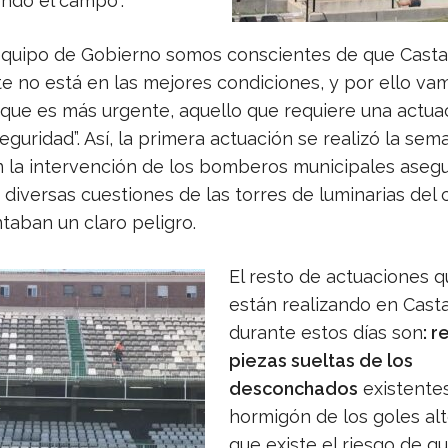
endo el campo”.
equipo de Gobierno somos conscientes de que Casta
e no está en las mejores condiciones, y por ello va
 que es más urgente, aquello que requiere una actua
guridad”. Así, la primera actuación se realizó la sem
 la intervención de los bomberos municipales aseg
diversas cuestiones de las torres de luminarias del
taban un claro peligro.
El resto de actuaciones q
están realizando en Casta
durante estos días son
: r
piezas sueltas de los
desconchados
existentes
hormigón de los goles alt
que existe el riesgo de 