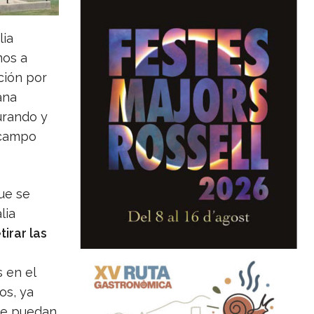
lia
mos a
ción por
ana
urando y
 campo
ue se
lia
etirar las
 en el
os, ya
que puedan