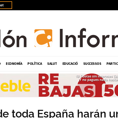
st
Ó
ECONOMÍA
POLÍTICA
SALUT
EDUCACIÓ
SUCCESSOS
PARTIC
e toda España harán u