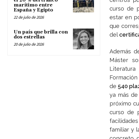
el 20 % del tráfico
marítimo entre
curso de p
España y Egipto
estar en po
22 de julio de 2026
que corres
Un país que brilla con
del
certifi
dos estrellas
20 de julio de 2026
Además de 
Máster so
Literatura
Formación y
de
540 pla
ya más de 
próximo cu
curso de 
facilidade
familiar y
concreto, d