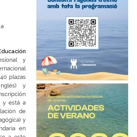
 a
Educación
esional y
ernacional
540 plazas
Inglés) y
scripción
n y está a
lación de
agógica) y
ndaria en
so a este