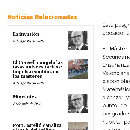
Noticias Relacionadas
Este posgr
oposicione
La invasión
6 de agosto de 2026
El
Máster 
Secundari
El Consell congela las
Enseñanza 
tasas universitarias e
impulsa cambios en
Valenciana
los másteres
disponibl
4 de agosto de 2026
Matemátic
alcanzar y
Migrantes
23 de julio de 2026
punto de 
posgrado s
habilita 
PortCastelló canaliza
centros pú