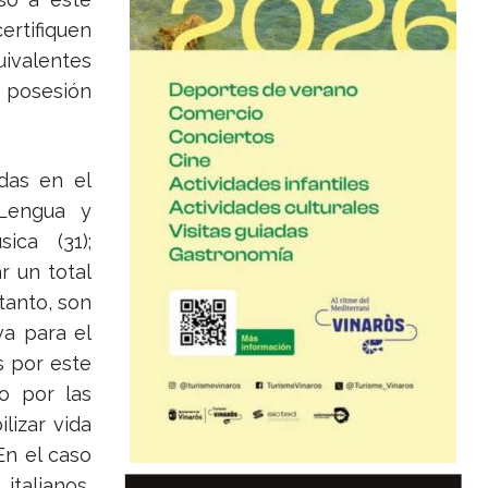
rtifiquen
uivalentes
n posesión
das en el
 Lengua y
ica (31);
r un total
tanto, son
va para el
s por este
o por las
lizar vida
n el caso
italianos,