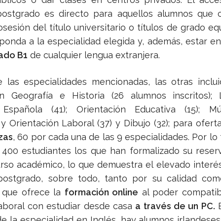
ostgrado es directo para aquellos alumnos que ce
sesión del título universitario o títulos de grado eq
ponda a la especialidad elegida y, además, estar e
cado B1
de cualquier lengua extranjera.
las especialidades mencionadas, las otras inclui
n Geografía e Historia (26 alumnos inscritos);
 Española (41); Orientación Educativa (15); Mús
 Orientación Laboral (37) y Dibujo (32); para oferta
zas
, 60 por cada una de las 9 especialidades. Por lo 
400 estudiantes los que han formalizado su reser
rso académico, lo que demuestra el elevado interé
postgrado, sobre todo, tanto por su calidad com
s que ofrece la
formación online
al poder compatibi
 laboral con estudiar desde casa
a través de un PC.
E
e la especialidad en Inglés, hay alumnos irlandeses, 