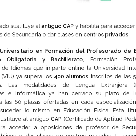
ado sustituye al
antiguo CAP
y habilita para acceder
s de Secundaria o dar clases en
centros privados.
Universitario en Formación del Profesorado de 
a Obligatoria y Bachillerato
, Formación Prof
de Idiomas que imparte online la Universidad Int
 (VIU) ya supera los
400 alumnos
inscritos de las 
es. Las modalidades de Lengua Extranjera (
as e Informática ya han cerrado su plazo de in
a las 60 plazas ofertadas en cada especializació
suceder lo mismo en Educación Física. Esta titu
ustituye al antiguo
CAP
(Certificado de Aptitud Ped
para acceder a oposiciones de profesor de Secu
blicos o dar clases en centros privados. El acce