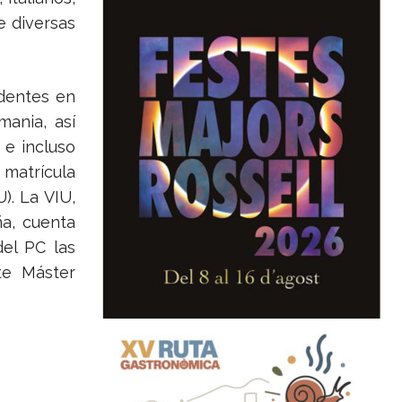
e diversas
dentes en
mania, así
 e incluso
 matrícula
). La VIU,
ña, cuenta
el PC las
te Máster