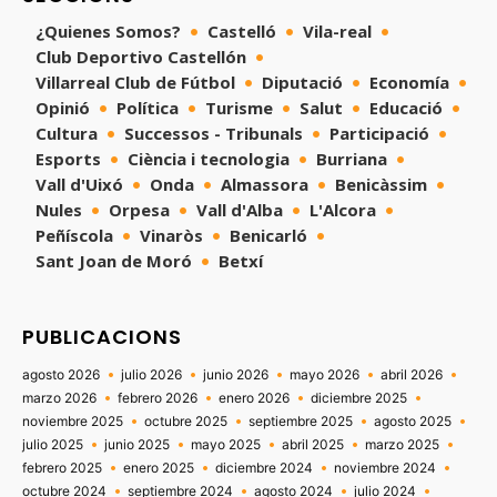
¿Quienes Somos?
Castelló
Vila-real
Club Deportivo Castellón
Villarreal Club de Fútbol
Diputació
Economía
Opinió
Política
Turisme
Salut
Educació
Cultura
Successos - Tribunals
Participació
Esports
Ciència i tecnologia
Burriana
Vall d'Uixó
Onda
Almassora
Benicàssim
Nules
Orpesa
Vall d'Alba
L'Alcora
Peñíscola
Vinaròs
Benicarló
Sant Joan de Moró
Betxí
PUBLICACIONS
agosto 2026
julio 2026
junio 2026
mayo 2026
abril 2026
marzo 2026
febrero 2026
enero 2026
diciembre 2025
noviembre 2025
octubre 2025
septiembre 2025
agosto 2025
julio 2025
junio 2025
mayo 2025
abril 2025
marzo 2025
febrero 2025
enero 2025
diciembre 2024
noviembre 2024
octubre 2024
septiembre 2024
agosto 2024
julio 2024