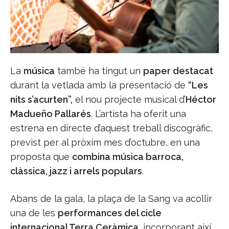
La
música
també ha tingut un
paper destacat
durant la vetlada amb la presentació de
“Les
nits s’acurten”,
el nou projecte musical d’
Héctor
Madueño Pallarés
. L’artista ha oferit una
estrena en directe d’aquest treball discogràfic,
previst per al pròxim mes d’octubre, en una
proposta que
combina música barroca,
clàssica, jazz i arrels populars
.
Abans de la gala, la plaça de la Sang va acollir
una de les
performances del cicle
internacional Terra Ceràmica
, incorporant així