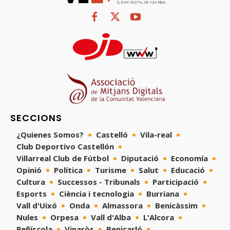
SECCIONS
¿Quienes Somos?
Castelló
Vila-real
Club Deportivo Castellón
Villarreal Club de Fútbol
Diputació
Economía
Opinió
Política
Turisme
Salut
Educació
Cultura
Successos - Tribunals
Participació
Esports
Ciència i tecnologia
Burriana
Vall d'Uixó
Onda
Almassora
Benicàssim
Nules
Orpesa
Vall d'Alba
L'Alcora
Peñíscola
Vinaròs
Benicarló