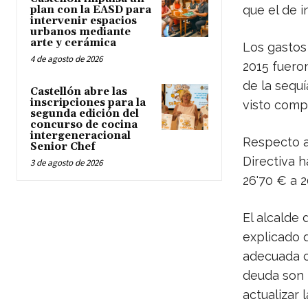
que el de i
plan con la EASD para
intervenir espacios
urbanos mediante
arte y cerámica
Los gastos
4 de agosto de 2026
2015 fuero
de la sequí
Castellón abre las
inscripciones para la
visto comp
segunda edición del
concurso de cocina
intergeneracional
Respecto a 
Senior Chef
Directiva 
3 de agosto de 2026
26'70 € a 2
El alcalde 
explicado 
adecuada co
deuda son p
actualizar 