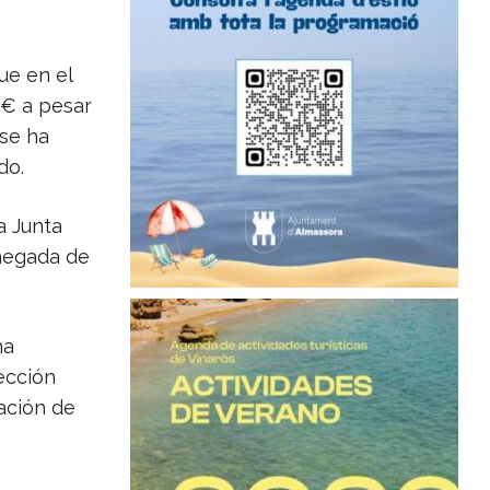
ue en el
 € a pesar
 se ha
do.
a Junta
anegada de
ha
ección
dación de