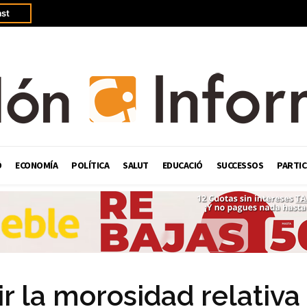
st
Ó
ECONOMÍA
POLÍTICA
SALUT
EDUCACIÓ
SUCCESSOS
PARTIC
r la morosidad relativa 