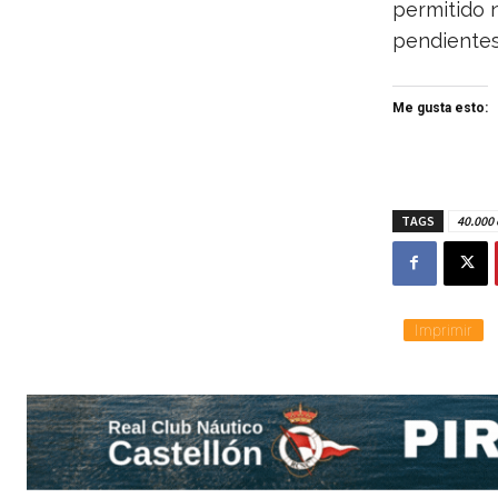
permitido n
pendientes”
Me gusta esto:
TAGS
40.000 
Imprimir