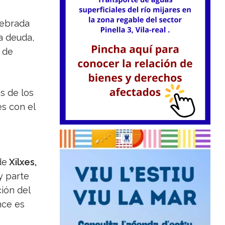
lebrada
a deuda,
 de
s de los
es con el
a
de
Xilxes,
y parte
ión del
nce es