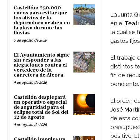
Castellón: 250.000
euros para evitar que
La
Junta Ge
los alivios de la
depuradora acaben en
en el
Teatr
la playa durante las
la cual se 
lluvias
5 de agosto de 2026
gastos fijo
El Ayuntamiento sigue
El trabajo 
sin responder a las
alegaciones contra el
distintos t
vertedero de la
fin de redu
carretera de Alcora
4 de agosto de 2026
pendiente.
Castellón desplegará
El orden de
un operativo especial
de seguridad para el
José Martí
eclipse total de Sol del
12 de agosto
de esta co
4 de agosto de 2026
presupuest
positivo. E
Castellón impulsa un