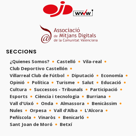
SECCIONS
¿Quienes Somos?
Castelló
Vila-real
Club Deportivo Castellón
Villarreal Club de Fútbol
Diputació
Economía
Opinió
Política
Turisme
Salut
Educació
Cultura
Successos - Tribunals
Participació
Esports
Ciència i tecnologia
Burriana
Vall d'Uixó
Onda
Almassora
Benicàssim
Nules
Orpesa
Vall d'Alba
L'Alcora
Peñíscola
Vinaròs
Benicarló
Sant Joan de Moró
Betxí