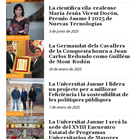
La científica vila-realense
María Jesús Vicent Docón,
Premio Jaume I 2025 de
Nuevas Tecnologías
3 de junio de 2025
PARTICIPACIÓ
La Germandat dels Cavallers
de la Conquesta honra a Juan
Carlos Redondo como Guillém
de Mont-Rodón
19 de enero de 2025
CASTELLÓ
La Universitat Jaume I lidera
un projecte per a millorar
l'eficiència i la sostenibilitat de
les polítiques públiques
7 de enero de 2025
EDUCACIÓ
La Universitat Jaume I será la
sede del XVIII Encuentro
Estatal de Programas
Universitarios de Mayores