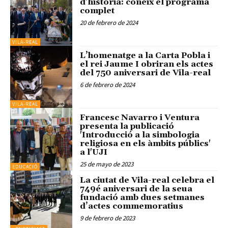
d’història: coneix el programa
complet
20 de febrero de 2024
VILA-REAL
L’homenatge a la Carta Pobla i
el rei Jaume I obriran els actes
del 750 aniversari de Vila-real
6 de febrero de 2024
VILA-REAL
Francesc Navarro i Ventura
presenta la publicació
'Introducció a la simbologia
religiosa en els àmbits públics'
a l'UJI
25 de mayo de 2023
EDUCACIÓ
La ciutat de Vila-real celebra el
749é aniversari de la seua
fundació amb dues setmanes
d’actes commemoratius
9 de febrero de 2023