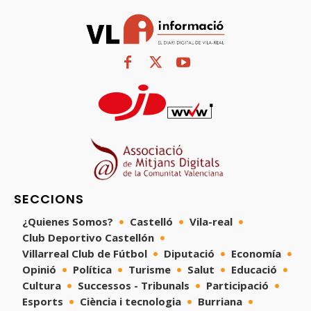
SECCIONS
¿Quienes Somos?
Castelló
Vila-real
Club Deportivo Castellón
Villarreal Club de Fútbol
Diputació
Economía
Opinió
Política
Turisme
Salut
Educació
Cultura
Successos - Tribunals
Participació
Esports
Ciència i tecnologia
Burriana