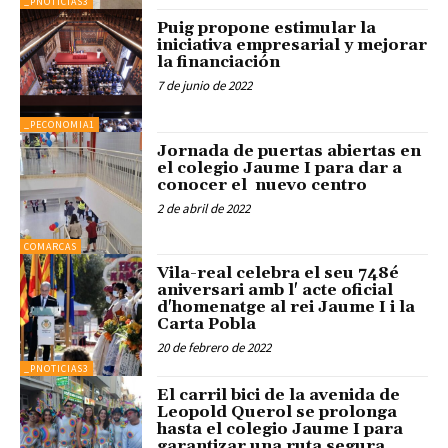
_PNOTICIAS3
Puig propone estimular la
iniciativa empresarial y mejorar
la financiación
7 de junio de 2022
_PECONOMIA1
Jornada de puertas abiertas en
el colegio Jaume I para dar a
conocer el nuevo centro
2 de abril de 2022
COMARCAS
Vila-real celebra el seu 748é
aniversari amb l' acte oficial
d'homenatge al rei Jaume I i la
Carta Pobla
20 de febrero de 2022
_PNOTICIAS3
El carril bici de la avenida de
Leopold Querol se prolonga
hasta el colegio Jaume I para
garantizar una ruta segura