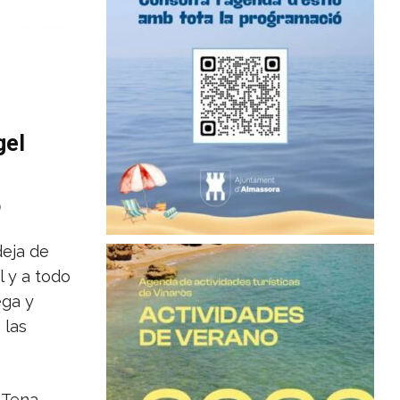
gel
o
eja de
l y a todo
ega y
 las
 Tena,