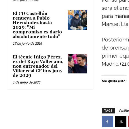
será el en
El CD Castellón
para mañan
renueva a Pablo
Hernández hasta
Manuel Lla
2029: "Mi
compromiso es darlo
absolutamente todo"
Posteriorm
17 de junio de 2026
de prensa p
primer equ
El tècnic Iñigo Pérez,
ex del Rayo Vallecano,
Madrid (21.
nou entrenador del
Villarreal CF fins juny
de 2029
Me gusta esto:
1 de junio de 2026
TAGS
destit