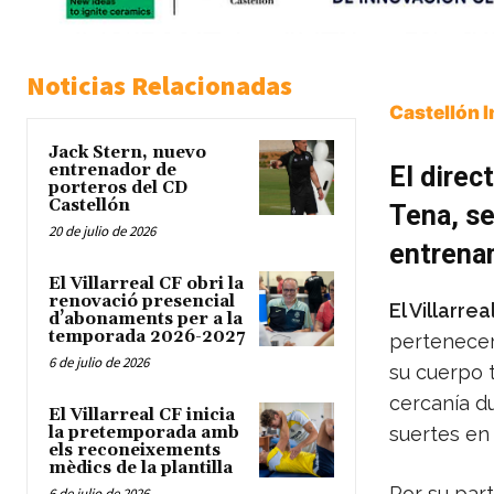
Noticias Relacionadas
Castellón 
Jack Stern, nuevo
entrenador de
El direc
porteros del CD
Castellón
Tena, se
20 de julio de 2026
entrena
El Villarreal CF obri la
renovació presencial
El Villarr
d’abonaments per a la
temporada 2026-2027
pertenecer 
6 de julio de 2026
su cuerpo t
cercanía du
El Villarreal CF inicia
la pretemporada amb
suertes en 
els reconeixements
mèdics de la plantilla
Por su part
6 de julio de 2026