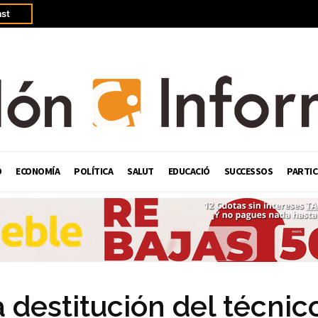
st
Ó
ECONOMÍA
POLÍTICA
SALUT
EDUCACIÓ
SUCCESSOS
PARTIC
a destitución del técnic