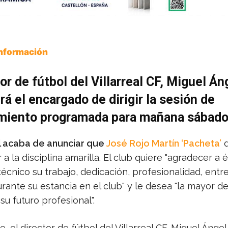
Información
tor de fútbol del Villarreal CF, Miguel Án
rá el encargado de dirigir la sesión de
miento programada para mañana sábad
eal acaba de anunciar que
José Rojo Martín ‘Pacheta’
d
a la disciplina amarilla. El club quiere "agradecer a é
écnico su trabajo, dedicación, profesionalidad, entr
rante su estancia en el club" y le desea "la mayor de
su futuro profesional".
e, el director de fútbol del Villarreal CF, Miguel Ángel