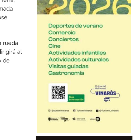
amada
osé
a rueda
rigirá al
o de