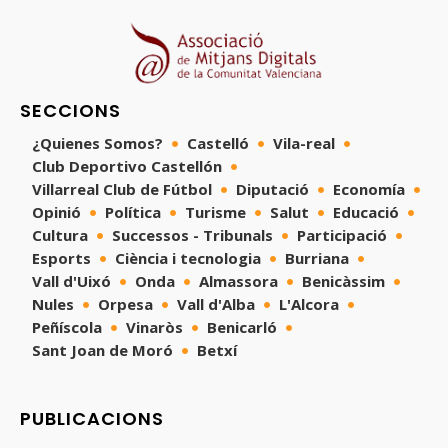
SECCIONS
¿Quienes Somos?
Castelló
Vila-real
Club Deportivo Castellón
Villarreal Club de Fútbol
Diputació
Economía
Opinió
Política
Turisme
Salut
Educació
Cultura
Successos - Tribunals
Participació
Esports
Ciència i tecnologia
Burriana
Vall d'Uixó
Onda
Almassora
Benicàssim
Nules
Orpesa
Vall d'Alba
L'Alcora
Peñíscola
Vinaròs
Benicarló
Sant Joan de Moró
Betxí
PUBLICACIONS