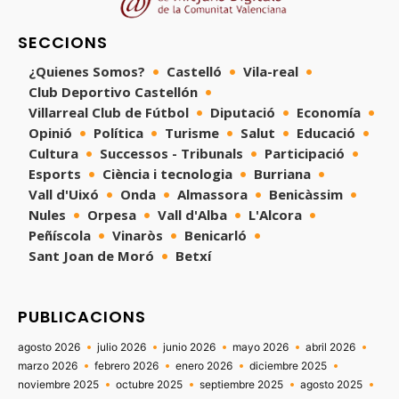
SECCIONS
¿Quienes Somos?
Castelló
Vila-real
Club Deportivo Castellón
Villarreal Club de Fútbol
Diputació
Economía
Opinió
Política
Turisme
Salut
Educació
Cultura
Successos - Tribunals
Participació
Esports
Ciència i tecnologia
Burriana
Vall d'Uixó
Onda
Almassora
Benicàssim
Nules
Orpesa
Vall d'Alba
L'Alcora
Peñíscola
Vinaròs
Benicarló
Sant Joan de Moró
Betxí
PUBLICACIONS
agosto 2026
julio 2026
junio 2026
mayo 2026
abril 2026
marzo 2026
febrero 2026
enero 2026
diciembre 2025
noviembre 2025
octubre 2025
septiembre 2025
agosto 2025