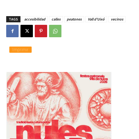
TAGS
accesibilidad
calles
peatones
Vall d'Uixó
vecinos
Imprimir