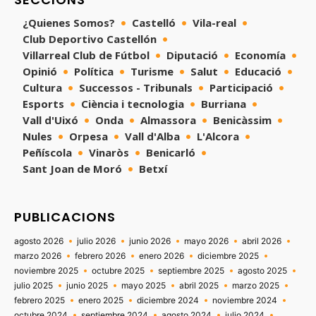
¿Quienes Somos?
Castelló
Vila-real
Club Deportivo Castellón
Villarreal Club de Fútbol
Diputació
Economía
Opinió
Política
Turisme
Salut
Educació
Cultura
Successos - Tribunals
Participació
Esports
Ciència i tecnologia
Burriana
Vall d'Uixó
Onda
Almassora
Benicàssim
Nules
Orpesa
Vall d'Alba
L'Alcora
Peñíscola
Vinaròs
Benicarló
Sant Joan de Moró
Betxí
PUBLICACIONS
agosto 2026
julio 2026
junio 2026
mayo 2026
abril 2026
marzo 2026
febrero 2026
enero 2026
diciembre 2025
noviembre 2025
octubre 2025
septiembre 2025
agosto 2025
julio 2025
junio 2025
mayo 2025
abril 2025
marzo 2025
febrero 2025
enero 2025
diciembre 2024
noviembre 2024
octubre 2024
septiembre 2024
agosto 2024
julio 2024