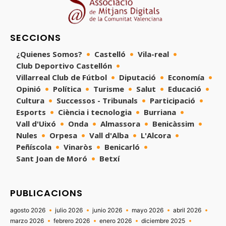
SECCIONS
¿Quienes Somos?
Castelló
Vila-real
Club Deportivo Castellón
Villarreal Club de Fútbol
Diputació
Economía
Opinió
Política
Turisme
Salut
Educació
Cultura
Successos - Tribunals
Participació
Esports
Ciència i tecnologia
Burriana
Vall d'Uixó
Onda
Almassora
Benicàssim
Nules
Orpesa
Vall d'Alba
L'Alcora
Peñíscola
Vinaròs
Benicarló
Sant Joan de Moró
Betxí
PUBLICACIONS
agosto 2026
julio 2026
junio 2026
mayo 2026
abril 2026
marzo 2026
febrero 2026
enero 2026
diciembre 2025