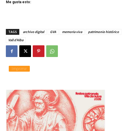
Me gusta esto:
TAGS
archivo digital
GVA
memoria viva
patrimonio histórico
Vall d'Alba
Imprimir