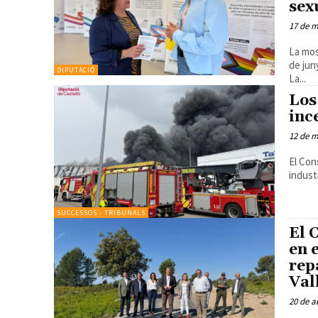
sex
17 de 
La mos
de jun
DIPUTACIÓ
La...
Los
inc
12 de 
El Con
indust
SUCCESSOS - TRIBUNALS
El 
en 
rep
Val
20 de a