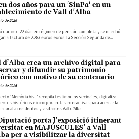
en dos años para un 'SinPa' en un
ablecimiento de Vall d'Alba
nio de 2026
jó durante 22 días en régimen de pensión completa y se marchó
sin pagar la factura de 2.283 euros euros La Sección Segunda de...
l d’Alba crea un archivo digital para
servar y difundir su patrimonio
tórico con motivo de su centenario
nio de 2026
yecto ‘Memòria Viva’ recopila testimonios vecinales, digitaliza
ntos históricos e incorpora rutas interactivas para acercar la
memoria local a residentes y visitantes Vall d’Alba...
Diputació porta l’exposició itinerant
versitat en MAJÚSCULES’ a Vall
ba per a visibilitzar la diversitat