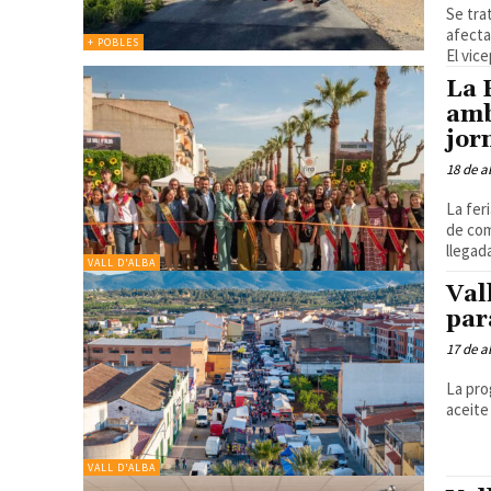
Se tra
afecta
+ POBLES
El vic
La 
amb
jor
18 de a
La fer
de comerc
llegad
VALL D'ALBA
Val
par
17 de a
La pro
aceite
VALL D'ALBA