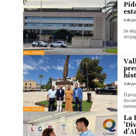
Pid
est
6 de ju
Se alo
VALL D'ALBA
Val
pre
his
3 de ju
El pro
docume
VALL D'ALBA
La 
‘Di
d’Al