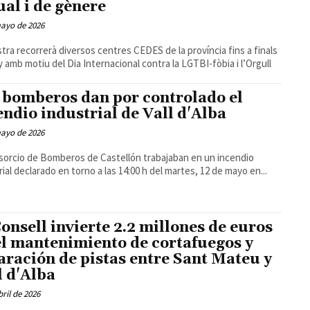
ual i de gènere
mayo de 2026
tra recorrerà diversos centres CEDES de la província fins a finals
y amb motiu del Dia Internacional contra la LGTBI-fòbia i l’Orgull
 bomberos dan por controlado el
endio industrial de Vall d'Alba
mayo de 2026
sorcio de Bomberos de Castellón trabajaban en un incendio
rial declarado en torno a las 14:00 h del martes, 12 de mayo en...
Consell invierte 2.2 millones de euros
el mantenimiento de cortafuegos y
aración de pistas entre Sant Mateu y
l d'Alba
bril de 2026