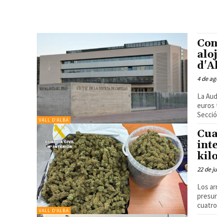
Con
alo
d'A
4 de ag
La Aud
euros 
Secció
VALL D'ALBA
Cua
int
kil
22 de j
Los ar
presunto de
cuatro
VALL D'ALBA