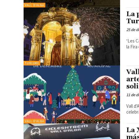
VALL D'ALBA
La 
Tur
25 de d
‘Les C
la Fir
TURISME
Val
art
sol
11 de d
Vall d
celebr
VALL D'ALBA
La 
más