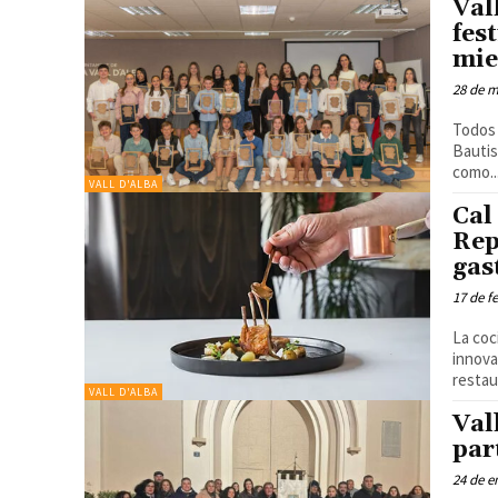
Val
fes
mie
28 de m
Todos 
Bautis
como..
VALL D'ALBA
Cal
Reps
gas
17 de f
La coc
innova
restau
VALL D'ALBA
Val
par
24 de e