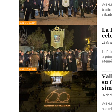
Vall d
tradición y 
sábado
VALL D'ALBA
La 
cel
18 de e
La Pel
la pri
efemér
VALL D'ALBA
Val
su 
sim
30 de d
Vall d
histori