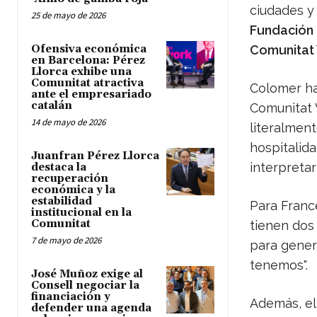
ciudades y
25 de mayo de 2026
Fundación
Ofensiva económica
Comunitat 
en Barcelona: Pérez
Llorca exhibe una
Comunitat atractiva
Colomer ha
ante el empresariado
catalán
Comunitat 
14 de mayo de 2026
literalment
hospitalid
Juanfran Pérez Llorca
interpretar
destaca la
recuperación
económica y la
estabilidad
Para Franc
institucional en la
Comunitat
tienen dos
7 de mayo de 2026
para gener
tenemos".
José Muñoz exige al
Consell negociar la
financiación y
Además, el
defender una agenda