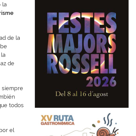
 la
risme
ad de la
ibe
la
paz de
e siempre
ambién
que todos
por el