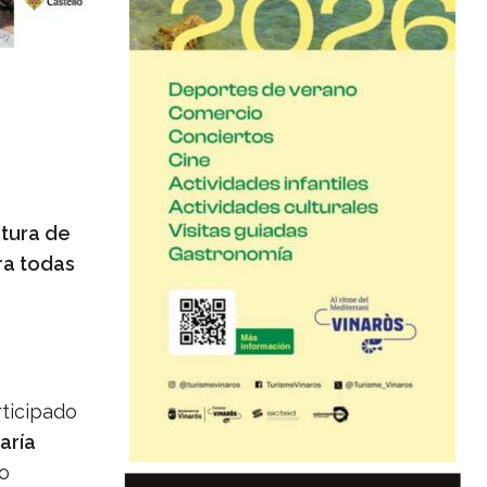
rtura de
ra todas
rticipado
aría
do