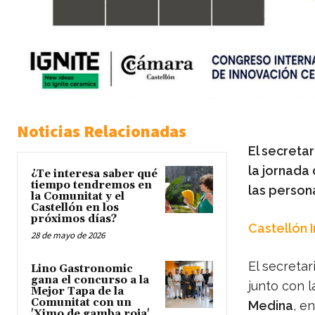
Noticias Relacionadas
El secreta
la jornada
¿Te interesa saber qué
tiempo tendremos en
las person
la Comunitat y el
Castellón en los
próximos días?
Castellón 
28 de mayo de 2026
El secreta
Lino Gastronomic
gana el concurso a la
junto con 
Mejor Tapa de la
Comunitat con un
Medina
, e
'Ximo de gamba roja'