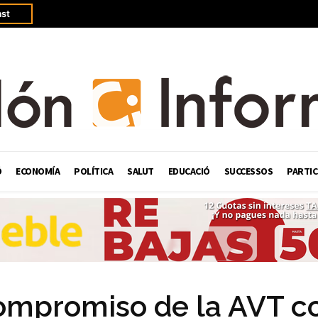
st
Ó
ECONOMÍA
POLÍTICA
SALUT
EDUCACIÓ
SUCCESSOS
PARTIC
ompromiso de la AVT co