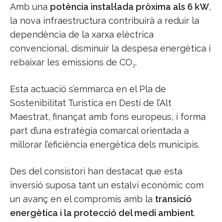
Amb una
potència instal·lada pròxima als 6 kW
,
la nova infraestructura contribuirà a reduir la
dependència de la xarxa elèctrica
convencional, disminuir la despesa energètica i
rebaixar les emissions de CO₂.
Esta actuació s’emmarca en el Pla de
Sostenibilitat Turística en Destí de l’Alt
Maestrat, finançat amb fons europeus, i forma
part d’una estratègia comarcal orientada a
millorar l’eficiència energètica dels municipis.
Des del consistori han destacat que esta
inversió suposa tant un estalvi econòmic com
un avanç en el compromís amb la
transició
energètica i la protecció del medi ambient
.