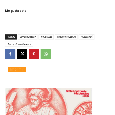
Me gusta esto:
TAGS
alt maestrat
Consum
plaques solars
reducció
Torre d´en Besora
Imprimir