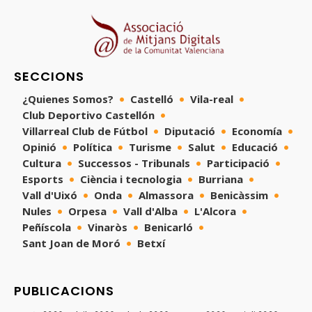
SECCIONS
¿Quienes Somos?
Castelló
Vila-real
Club Deportivo Castellón
Villarreal Club de Fútbol
Diputació
Economía
Opinió
Política
Turisme
Salut
Educació
Cultura
Successos - Tribunals
Participació
Esports
Ciència i tecnologia
Burriana
Vall d'Uixó
Onda
Almassora
Benicàssim
Nules
Orpesa
Vall d'Alba
L'Alcora
Peñíscola
Vinaròs
Benicarló
Sant Joan de Moró
Betxí
PUBLICACIONS