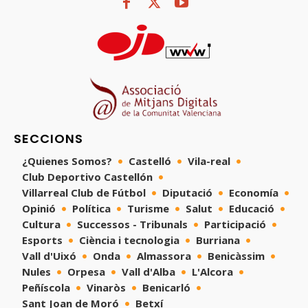
SECCIONS
¿Quienes Somos?
Castelló
Vila-real
Club Deportivo Castellón
Villarreal Club de Fútbol
Diputació
Economía
Opinió
Política
Turisme
Salut
Educació
Cultura
Successos - Tribunals
Participació
Esports
Ciència i tecnologia
Burriana
Vall d'Uixó
Onda
Almassora
Benicàssim
Nules
Orpesa
Vall d'Alba
L'Alcora
Peñíscola
Vinaròs
Benicarló
Sant Joan de Moró
Betxí