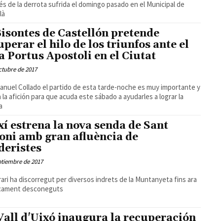
s de la derrota sufrida el domingo pasado en el Municipal de
là
Bisontes de Castellón pretende
uperar el hilo de los triunfos ante el
a Portus Apostoli en el Ciutat
ctubre de 2017
anuel Collado el partido de esta tarde-noche es muy importante y
a la afición para que acuda este sábado a ayudarles a lograr la
a
xí estrena la nova senda de Sant
oni amb gran afluència de
deristes
ptiembre de 2017
erari ha discorregut per diversos indrets de la Muntanyeta fins ara
icament desconeguts
Vall d'Uixó inaugura la recuperación