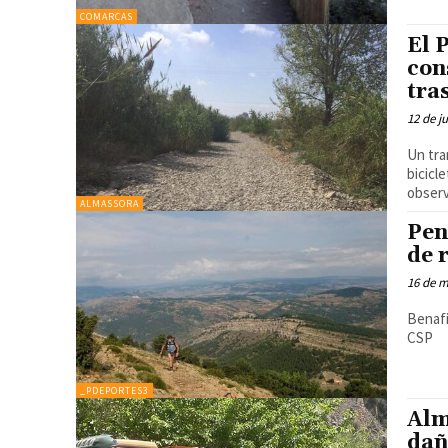
COMARCAS
El 
con
tra
12 de j
Un tra
bicicl
obser
ALMASSORA
Pen
de 
16 de m
Benafi
CSP
_PDEPORTES3
Alm
dañ