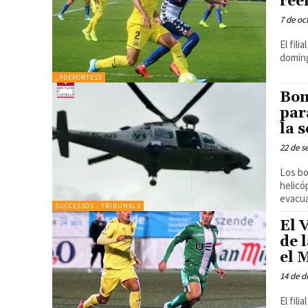
ree
7 de oc
El fili
doming
_PDEPORTES3
Bom
par
la 
22 de s
Los bo
helicó
evacua
SUCCESSOS - TRIBUNALS
El 
de 
el 
14 de d
El fili