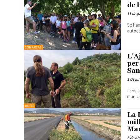
de 
11 de j
Se han
autóc
COMARCAS
L'A
per
San
1 de ju
L'enca
munici
BETXÍ
La 
mil
Mar
3 de ab