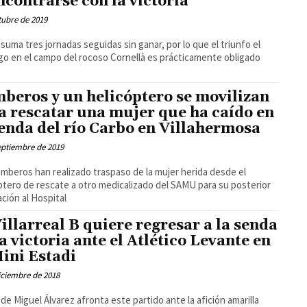
ncontrarse con la victoria
tubre de 2019
al suma tres jornadas seguidas sin ganar, por lo que el triunfo el
o en el campo del rocoso Cornellà es prácticamente obligado
beros y un helicóptero se movilizan
a rescatar una mujer que ha caído en
senda del río Carbo en Villahermosa
eptiembre de 2019
mberos han realizado traspaso de la mujer herida desde el
ptero de rescate a otro medicalizado del SAMU para su posterior
ción al Hospital
Villarreal B quiere regresar a la senda
la victoria ante el Atlético Levante en
Mini Estadi
iciembre de 2018
al de Miguel Álvarez afronta este partido ante la afición amarilla