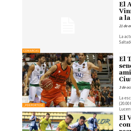
El 
Vin
a l
21 de e
La act
Saltad
COMARCAS
El 
sen
ami
Ciu
3 de oc
La esc
(20.00
_PDEPORTES2
Lucen
El 
con