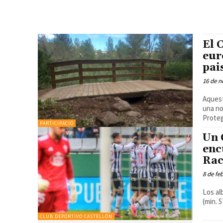
El 
eur
pai
16 de n
Aquest
una nova p
Proteg
PARTICIPACIÓ
Un 
enc
Rac
8 de fe
Los al
(min. 5
CLUB DEPORTIVO CASTELLÓN