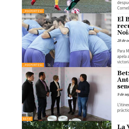
despué
Cornel
_PDEPORTES3
El 
rec
Noi
28 de o
Para M
apela 
victori
_PDEPORTES1
Bet
Ant
sen
9 de se
L'itin
pràct
BETXÍ
La 