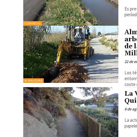
Es pre
períod
COMARCAS
Alm
arb
de 
Mil
22 de e
Los té
entorn
ALMASSORA
coste 
La 
Qui
8 de ag
La act
papele