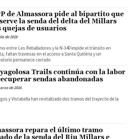
PP de Almassora pide al bipartito que
serve la senda del delta del Millars
s quejas de usuarios
ulio de 2016
mo entre Les Reballadores y la N-340 impide el tránsito en
eta, faltan traviesas en el acceso a Santa Quitèria y un
vatorio permanece cerrado
yagolosa Trails continúa con la labor
recuperar sendas abandonadas
arzo de 2016
gos y Vistabella han revitalizado dos tramos del trayecto de la
assora repara el último tramo
ado de la senda del Riu Millars e