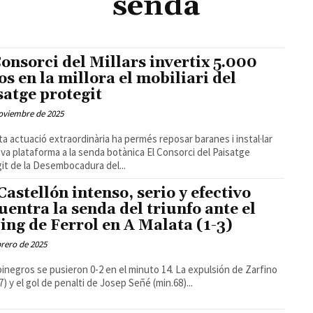
senda
Consorci del Millars invertix 5.000
os en la millora el mobiliari del
satge protegit
oviembre de 2025
a actuació extraordinària ha permés reposar baranes i instal·lar
lataforma a la senda botànica El Consorci del Paisatge
it de la Desembocadura del...
Castellón intenso, serio y efectivo
uentra la senda del triunfo ante el
ing de Ferrol en A Malata (1-3)
brero de 2025
binegros se pusieron 0-2 en el minuto 14. La expulsión de Zarfino
7) y el gol de penalti de Josep Señé (min.68)...