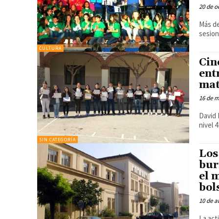
20 de o
Más de
sesion
CULTURA
Cin
ent
mat
16 de 
David 
nivel 4
SIN CATEGORÍA
Los
bur
el 
bol
10 de a
La act