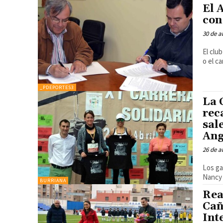
El 
con
30 de a
El clu
o el c
_PDEPORTES3
La 
rec
sal
Ang
26 de a
Los ga
Nancy
BURRIANA
Rea
Cañ
Int