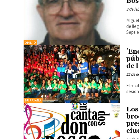
Bos
3 de fe
Miguel B
de lle
Septie
OPINIÓ
'En
púb
de 
25 de e
El reci
sesion
BURRIANA
Los
bro
pre
ciu