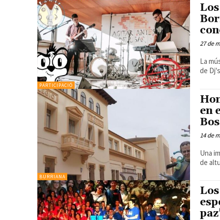
Los
Bor
con
27 de m
La mús
de Dj'
PARTICIPACIÓ
Hom
en 
Bos
14 de m
Una im
de alt
BURRIANA
Los
esp
paz