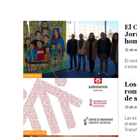
El 
Jor
hom
31 de e
El cen
s'exte
BURRIANA
Los
rom
de 
15 de a
Las ex
el miérco
Trans
PARTICIPACIÓ