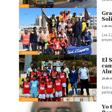
SALUT
Gra
Sol
1 de m
Los 3.
proyec
_PDEPORTES3
El 
cam
Alm
26 de m
Este c
partic
_PDEPORTES3
Yo 