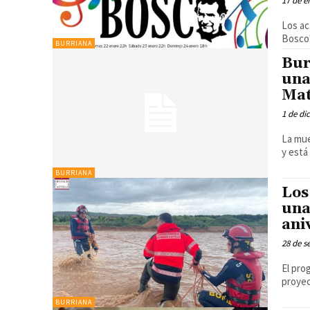
17 de e
Los ac
Bosco'
BURRIANA
Bur
una
Mat
1 de di
La mue
y está
BURRIANA
Los
una
ani
28 de s
El pro
proyec
BURRIANA