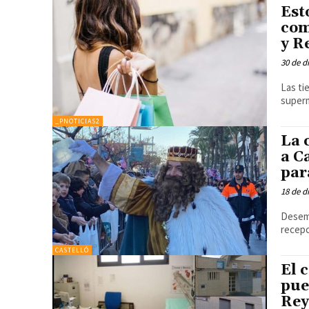
Est
com
y R
30 de d
Las ti
superm
_PNOTICIAS2
La 
a C
par
18 de d
Desemb
recepc
CASTELLÓ
El 
pue
Rey