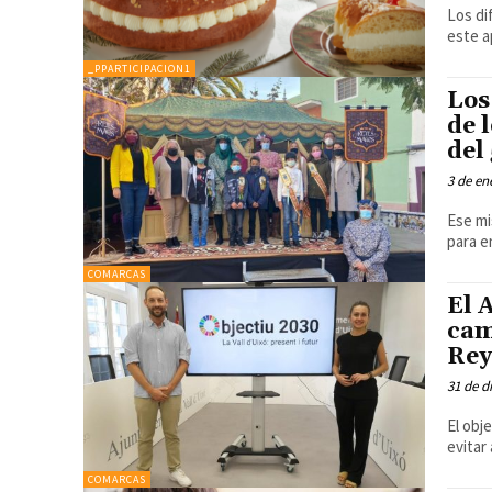
Los di
este a
_PPARTICIPACION1
Los
de 
del
3 de en
Ese mi
para e
COMARCAS
El 
cam
Rey
31 de d
El obj
evitar
COMARCAS