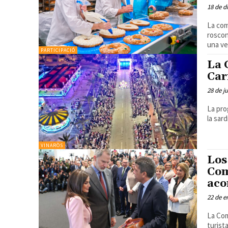
18 de d
La com
roscon
una ve
PARTICIPACIÓ
La 
Car
28 de j
La pro
VINARÒS
Los
Com
aco
22 de e
La Com
turistas El president de la Generalitat, Carlos Mazón, h