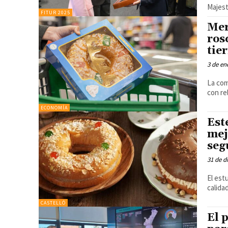
Majest
FITUR 2025
Mer
ros
tie
3 de en
La com
con re
ECONOMÍA
Est
mej
seg
31 de d
El est
CASTELLÓ
El 