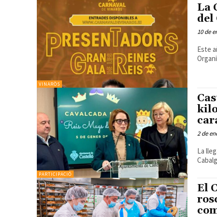
La 
del
10 de e
Este año
Organi
VINARÒS
Cas
kil
car
2 de en
La lle
Cabalg
PARTICIPACIÓ
El 
ros
com