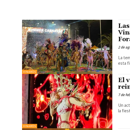
Las
Vin
For
2 de ag
La tem
VINARÒS
El 
rei
7 de fe
Un act
VINARÒS