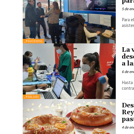
par
5 de en
Para e
asiste
_PSUCESOS1
La 
des
a l
6 de en
Hasta 
contra
_PSALUD1
Des
Rey
pas
4 de en