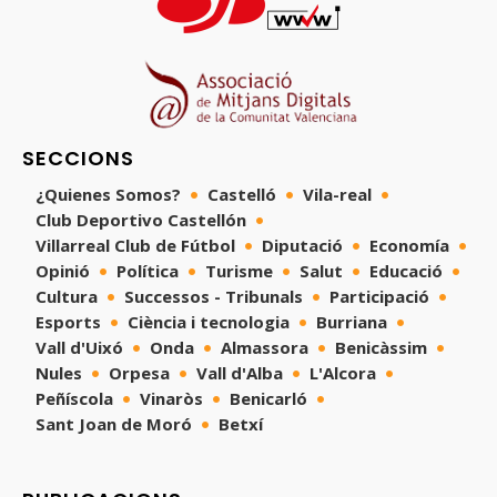
SECCIONS
¿Quienes Somos?
Castelló
Vila-real
Club Deportivo Castellón
Villarreal Club de Fútbol
Diputació
Economía
Opinió
Política
Turisme
Salut
Educació
Cultura
Successos - Tribunals
Participació
Esports
Ciència i tecnologia
Burriana
Vall d'Uixó
Onda
Almassora
Benicàssim
Nules
Orpesa
Vall d'Alba
L'Alcora
Peñíscola
Vinaròs
Benicarló
Sant Joan de Moró
Betxí