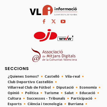
SECCIONS
¿Quienes Somos?
Castelló
Vila-real
Club Deportivo Castellón
Villarreal Club de Fútbol
Diputació
Economía
Opinió
Política
Turisme
Salut
Educació
Cultura
Successos - Tribunals
Participació
Esports
Ciència i tecnologia
Burriana