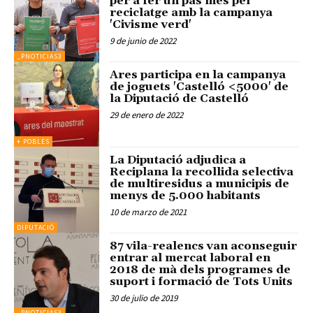
per a fer un pas més pel
reciclatge amb la campanya
'Civisme verd'
9 de junio de 2022
_PNOTICIAS3
Ares participa en la campanya
de joguets 'Castelló <5000' de
la Diputació de Castelló
29 de enero de 2022
+ POBLES
La Diputació adjudica a
Reciplana la recollida selectiva
de multiresidus a municipis de
menys de 5.000 habitants
10 de marzo de 2021
DIPUTACIÓ
87 vila-realencs van aconseguir
entrar al mercat laboral en
2018 de mà dels programes de
suport i formació de Tots Units
30 de julio de 2019
_PNOTICIAS3