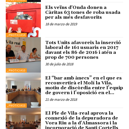
Els veïns d'Onda donen a
Càritas 63 tones de roba usada
per als més desfavorits
18 de marzo de 2019
_PNOTICIAS4
Tots Units afavoreix la inserció
laboral de 161 usuaris en 2017
davant els 86 de 2016 i atén a
prop de 700 persones
30 de julio de 2018
_PNOTICIAS3
El “bar amb ànecs” en el que es
reconvertirà el Molí la Vila,
motiu de discòrdia entre l’equip
de govern i l’oposició en el...
21 de marzo de 2018
_PNOTICIAS3
El Ple de Vila-real aprova la
connexió de la depuradora de
Vora Riu a la d'Almassora i la
incorporació de Santi Cortells