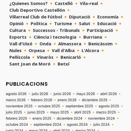
¿Quienes Somos?
Castelló
Vila-real
Club Deportivo Castellón
Villarreal Club de Fútbol
Diputació
Economía
Opinió
Política
Turisme
Salut
Educació
Cultura
Successos - Tribunals
Participació
Esports
Ciència i tecnologia
Burriana
Vall d'Uixó
Onda
Almassora
Benicàssim
Nules
Orpesa
Vall d'Alba
L'Alcora
Peñíscola
Vinaròs
Benicarló
Sant Joan de Moró
Betxí
PUBLICACIONS
agosto 2026
julio 2026
junio 2026
mayo 2026
abril 2026
marzo 2026
febrero 2026
enero 2026
diciembre 2025
noviembre 2025
octubre 2025
septiembre 2025
agosto 2025
julio 2025
junio 2025
mayo 2025
abril 2025
marzo 2025
febrero 2025
enero 2025
diciembre 2024
noviembre 2024
octubre 2024
septiembre 2024
agosto 2024
julio 2024
junio 2024
mayo 2024
abril 2024
marzo 2024