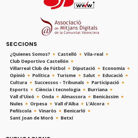
SECCIONS
¿Quienes Somos?
Castelló
Vila-real
Club Deportivo Castellón
Villarreal Club de Fútbol
Diputació
Economía
Opinió
Política
Turisme
Salut
Educació
Cultura
Successos - Tribunals
Participació
Esports
Ciència i tecnologia
Burriana
Vall d'Uixó
Onda
Almassora
Benicàssim
Nules
Orpesa
Vall d'Alba
L'Alcora
Peñíscola
Vinaròs
Benicarló
Sant Joan de Moró
Betxí