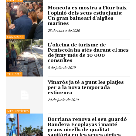
Moncofa es mostra a Fitur baix
l'opinió dels seus estiuejants:
Un gran balneari d'aigües
marines
23 de enero de 2020
COMARCAS
L'oficina de turisme de
Peníscola ha atés durant el mes
de juny més de 10 000
consultes
8 de julio de 2019
TURISME
Vinaròs ja té a punt les platjes
per a la nova temporada
estiuenca
20 de junio de 2019
MÉS NOTÍCIES
Borriana renova el seu guardó
Bandera Ecoplayas i manté
grans nivells de qualitat
sanitària en les seues aigües