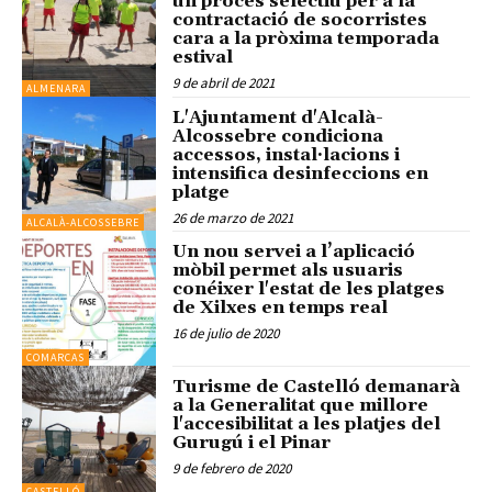
un procés selectiu per a la
contractació de socorristes
cara a la pròxima temporada
estival
9 de abril de 2021
ALMENARA
L'Ajuntament d'Alcalà-
Alcossebre condiciona
accessos, instal·lacions i
intensifica desinfeccions en
platge
26 de marzo de 2021
ALCALÀ-ALCOSSEBRE
Un nou servei a l’aplicació
mòbil permet als usuaris
conéixer l'estat de les platges
de Xilxes en temps real
16 de julio de 2020
COMARCAS
Turisme de Castelló demanarà
a la Generalitat que millore
l'accesibilitat a les platjes del
Gurugú i el Pinar
9 de febrero de 2020
CASTELLÓ