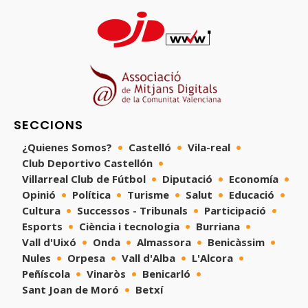
SECCIONS
¿Quienes Somos?
Castelló
Vila-real
Club Deportivo Castellón
Villarreal Club de Fútbol
Diputació
Economía
Opinió
Política
Turisme
Salut
Educació
Cultura
Successos - Tribunals
Participació
Esports
Ciència i tecnologia
Burriana
Vall d'Uixó
Onda
Almassora
Benicàssim
Nules
Orpesa
Vall d'Alba
L'Alcora
Peñíscola
Vinaròs
Benicarló
Sant Joan de Moró
Betxí