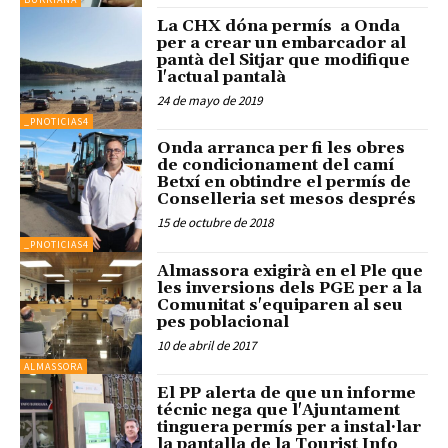
La CHX dóna permís a Onda
per a crear un embarcador al
pantà del Sitjar que modifique
l'actual pantalà
24 de mayo de 2019
_PNOTICIAS4
Onda arranca per fi les obres
de condicionament del camí
Betxí en obtindre el permís de
Conselleria set mesos després
15 de octubre de 2018
_PNOTICIAS4
Almassora exigirà en el Ple que
les inversions dels PGE per a la
Comunitat s'equiparen al seu
pes poblacional
10 de abril de 2017
ALMASSORA
El PP alerta de que un informe
técnic nega que l'Ajuntament
tinguera permís per a instal·lar
la pantalla de la Tourist Info