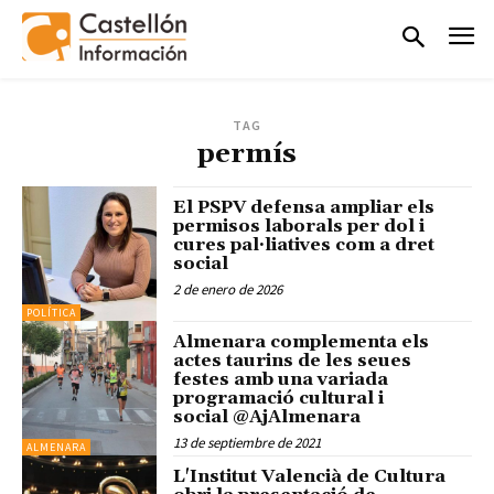
TAG
permís
El PSPV defensa ampliar els
permisos laborals per dol i
cures pal·liatives com a dret
social
2 de enero de 2026
POLÍTICA
Almenara complementa els
actes taurins de les seues
festes amb una variada
programació cultural i
social @AjAlmenara
13 de septiembre de 2021
ALMENARA
L'Institut Valencià de Cultura