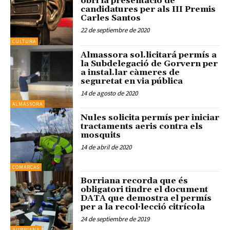
obri la presentació de
candidatures per als III Premis
Carles Santos
22 de septiembre de 2020
CULTURA
Almassora sol.licitará permís a
la Subdelegació de Gorvern per
a instal.lar càmeres de
seguretat en via pública
14 de agosto de 2020
ALMASSORA
Nules solicita permís per iniciar
tractaments aeris contra els
mosquits
14 de abril de 2020
COMARCAS
Borriana recorda que és
obligatori tindre el document
DATA que demostra el permís
per a la recol·lecció citrícola
24 de septiembre de 2019
BURRIANA