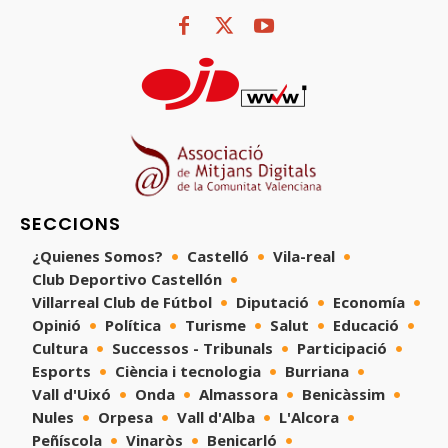
SECCIONS
¿Quienes Somos?
Castelló
Vila-real
Club Deportivo Castellón
Villarreal Club de Fútbol
Diputació
Economía
Opinió
Política
Turisme
Salut
Educació
Cultura
Successos - Tribunals
Participació
Esports
Ciència i tecnologia
Burriana
Vall d'Uixó
Onda
Almassora
Benicàssim
Nules
Orpesa
Vall d'Alba
L'Alcora
Peñíscola
Vinaròs
Benicarló