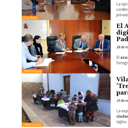
La opc
conlle
privad
VILA-REAL
El 
dig
Pad
28 de 
El
acu
fotogr
_PNOTICIAS3
Vil
'Tr
par
19 de e
La exp
ciuda
siglos.
_PNOTICIAS2