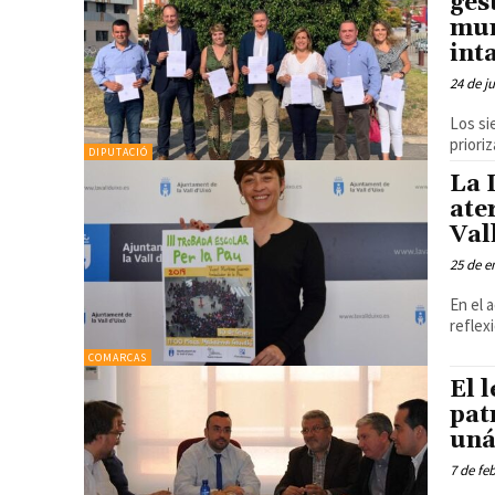
ges
mun
int
24 de j
Los si
priori
DIPUTACIÓ
La 
ate
Val
25 de e
En el 
reflex
COMARCAS
El 
pat
un
7 de fe