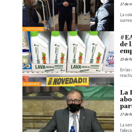
17 de m
La col
surrea
_PNOTICIAS4
#EA
de 
emp
15 de f
En las
reactiv
ECONOMÍA
La 
abo
par
17 de f
La sen
fallec