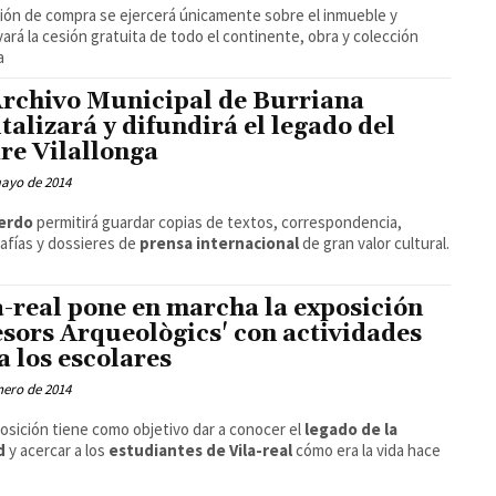
ión de compra se ejercerá únicamente sobre el inmueble y
vará la cesión gratuita de todo el continente, obra y colección
a
Archivo Municipal de Burriana
italizará y difundirá el legado del
re Vilallonga
mayo de 2014
erdo
permitirá guardar copias de textos, correspondencia,
afías y dossieres de
prensa internacional
de gran valor cultural.
a-real pone en marcha la exposición
esors Arqueològics' con actividades
a los escolares
nero de 2014
osición tiene como objetivo dar a conocer el
legado de la
d
y acercar a los
estudiantes de Vila-real
cómo era la vida hace