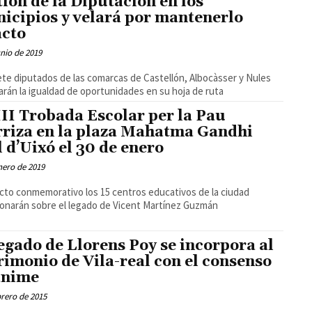
tión de la Diputación en los
icipios y velará por mantenerlo
acto
unio de 2019
ete diputados de las comarcas de Castellón, Albocàsser y Nules
zarán la igualdad de oportunidades en su hoja de ruta
III Trobada Escolar per la Pau
rriza en la plaza Mahatma Gandhi
l d’Uixó el 30 de enero
nero de 2019
acto conmemorativo los 15 centros educativos de la ciudad
ionarán sobre el legado de Vicent Martínez Guzmán
legado de Llorens Poy se incorpora al
rimonio de Vila-real con el consenso
ánime
brero de 2015