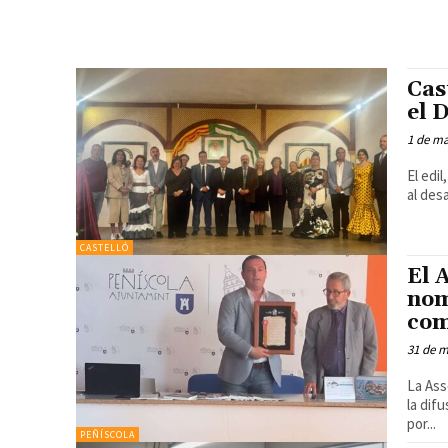
Cas
el 
1 de ma
El edi
al des
CASTELLÓ
El 
nom
com
31 de 
La Ass
la dif
por...
PEÑÍSCOLA