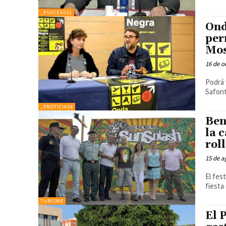
_PSUCESOS1
Ond
per
Mos
16 de o
Podrá 
Safont
_PNOTICIAS4
Ben
la 
rol
15 de a
El fes
fiesta 
TURISME
El 