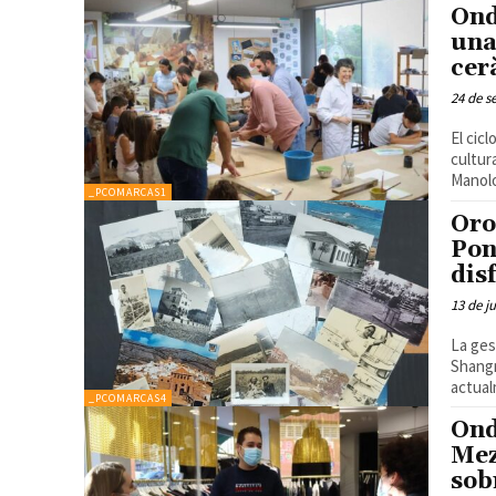
Ond
una
cer
24 de s
El cic
cultural 
Manolo
_PCOMARCAS1
Oro
Pon
dis
13 de j
La ges
Shangr
actual
_PCOMARCAS4
Ond
Mez
sob