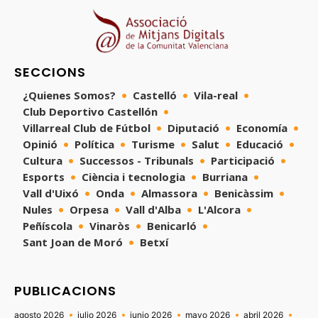
SECCIONS
¿Quienes Somos?
Castelló
Vila-real
Club Deportivo Castellón
Villarreal Club de Fútbol
Diputació
Economía
Opinió
Política
Turisme
Salut
Educació
Cultura
Successos - Tribunals
Participació
Esports
Ciència i tecnologia
Burriana
Vall d'Uixó
Onda
Almassora
Benicàssim
Nules
Orpesa
Vall d'Alba
L'Alcora
Peñíscola
Vinaròs
Benicarló
Sant Joan de Moró
Betxí
PUBLICACIONS
agosto 2026
julio 2026
junio 2026
mayo 2026
abril 2026