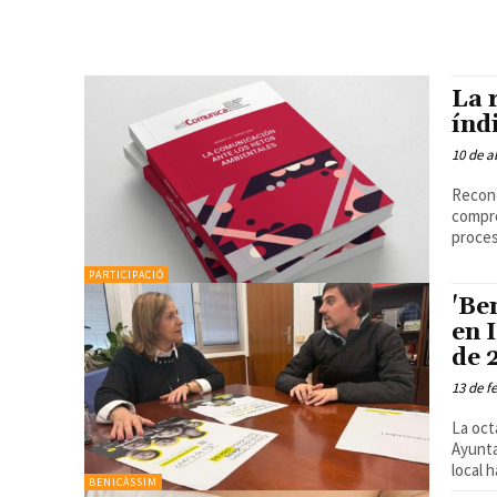
La 
índ
10 de a
Recono
compro
proces
PARTICIPACIÓ
'Be
en 
de 
13 de f
La oct
Ayunta
local h
BENICÀSSIM