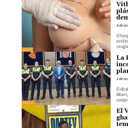
Vit
plá
dem
3 de oc
El hos
estéti
cirugía
SALUT
La 
inc
pla
2 de oc
El Alc
Albert
compro
ORPESA
El 
gha
tem