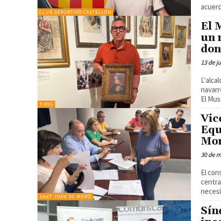
acuerd
CLUB DEPORTIVO CASTELLÓN
El 
un 
don
13 de j
L'alca
navarr
El Mus
TIRIG
Vic
Equ
Mo
30 de 
El con
centra
necesi
SANT JOAN DE MORÓ
Sín