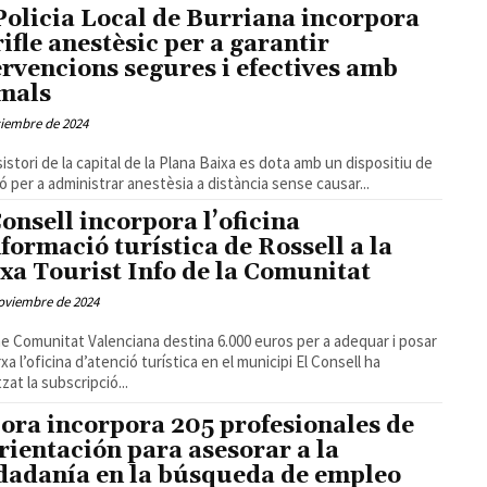
Policia Local de Burriana incorpora
rifle anestèsic per a garantir
ervencions segures i efectives amb
mals
ciembre de 2024
sistori de la capital de la Plana Baixa es dota amb un dispositiu de
ó per a administrar anestèsia a distància sense causar...
Consell incorpora l’oficina
nformació turística de Rossell a la
xa Tourist Info de la Comunitat
oviembre de 2024
e Comunitat Valenciana destina 6.000 euros per a adequar i posar
 l’oficina d’atenció turística en el municipi El Consell ha
zat la subscripció...
ora incorpora 205 profesionales de
orientación para asesorar a la
dadanía en la búsqueda de empleo