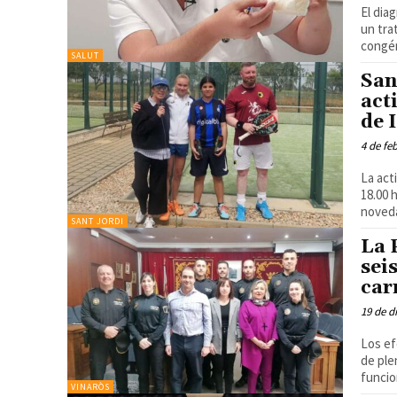
El dia
un trata
congén
SALUT
San
act
de 
4 de fe
La act
18.00 horas 
noveda
SANT JORDI
La 
sei
car
19 de d
Los ef
de plenos del 
funcio
VINARÒS