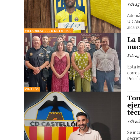
7 de ag
Además
UD Almería y RC
alcanz
VILLARREAL CLUB DE FÚTBOL
La 
nue
5 de ag
Esta i
corres
Policía
VINARÒS
Tom
eje
téc
7 de jul
Se inc
secretario t