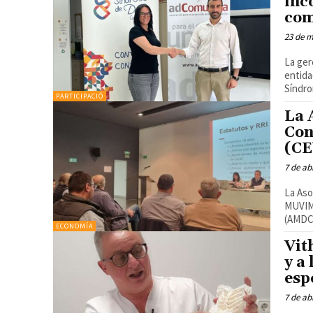
inc
com
23 de 
La ger
entida
Síndro
PARTICIPACIÓ
La 
Con
(CE
7 de ab
La Aso
MUVIM La Asociación de Medios Digitales de la Comunitat 
(AMDCo
ECONOMÍA
Vit
y a
esp
7 de ab