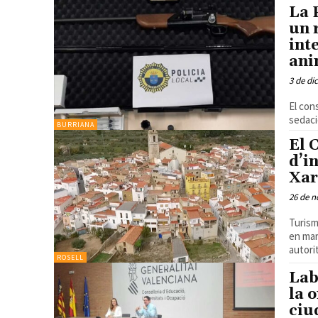
La 
un 
int
ani
3 de di
El con
sedaci
BURRIANA
El 
d’i
Xar
26 de n
Turism
en marxa
autorit
ROSELL
Lab
la 
ciu