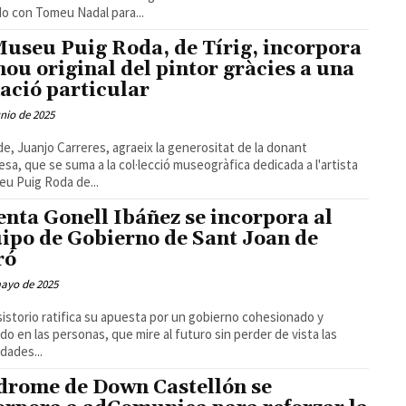
o con Tomeu Nadal para...
Museu Puig Roda, de Tírig, incorpora
nou original del pintor gràcies a una
ació particular
unio de 2025
lde, Juanjo Carreres, agraeix la generositat de la donant
esa, que se suma a la col·lecció museogràfica dedicada a l'artista
eu Puig Roda de...
enta Gonell Ibáñez se incorpora al
ipo de Gobierno de Sant Joan de
ró
mayo de 2025
sistorio ratifica su apuesta por un gobierno cohesionado y
do en las personas, que mire al futuro sin perder de vista las
dades...
drome de Down Castellón se