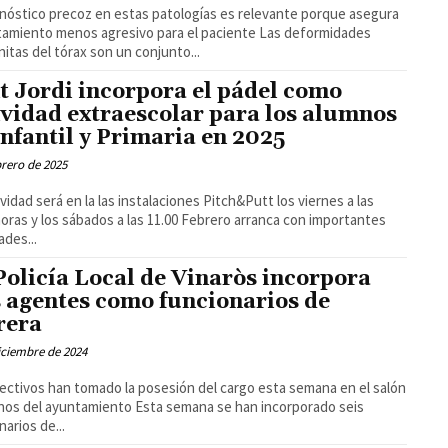
gnóstico precoz en estas patologías es relevante porque asegura
miento menos agresivo para el paciente Las deformidades
itas del tórax son un conjunto...
t Jordi incorpora el pádel como
ividad extraescolar para los alumnos
Infantil y Primaria en 2025
brero de 2025
ividad será en la las instalaciones Pitch&Putt los viernes a las
y los sábados a las 11.00 Febrero arranca con importantes
des...
Policía Local de Vinaròs incorpora
s agentes como funcionarios de
rera
iciembre de 2024
ectivos han tomado la posesión del cargo esta semana en el salón
ayuntamiento Esta semana se han incorporado seis
narios de...