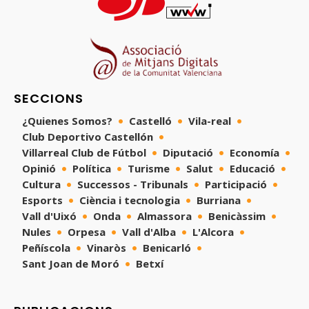
SECCIONS
¿Quienes Somos?
Castelló
Vila-real
Club Deportivo Castellón
Villarreal Club de Fútbol
Diputació
Economía
Opinió
Política
Turisme
Salut
Educació
Cultura
Successos - Tribunals
Participació
Esports
Ciència i tecnologia
Burriana
Vall d'Uixó
Onda
Almassora
Benicàssim
Nules
Orpesa
Vall d'Alba
L'Alcora
Peñíscola
Vinaròs
Benicarló
Sant Joan de Moró
Betxí