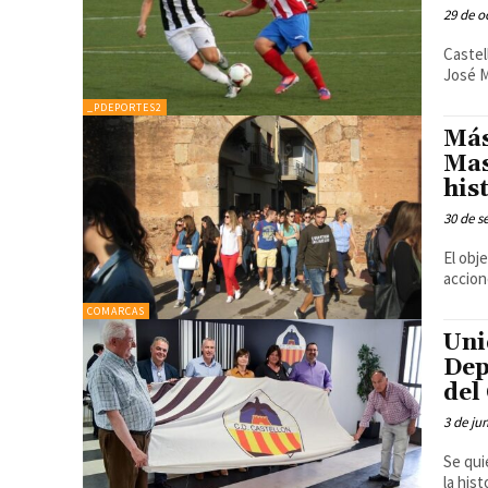
29 de o
Castel
José M
_PDEPORTES2
Más
Mas
his
30 de s
El obj
accion
COMARCAS
Uni
Dep
del
3 de ju
Se qui
la his