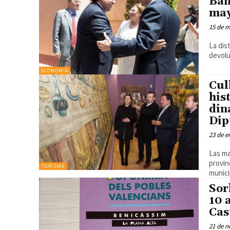
Ban
may
15 de m
La dis
devolu
ECONOMÍA
Cul
his
din
Dip
23 de e
Las ma
provin
TURISME
munici
Sor
10 
Cas
21 de n