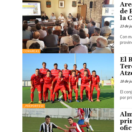
Are
de 
la 
23 de j
Con má
provin
COMARCAS
El 
Ter
Atz
18 de j
El con
por pr
_PDEPORTES3
Alm
pri
ofi