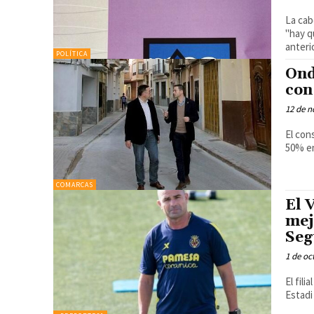
La ca
"hay q
anteri
POLÍTICA
Ond
con
12 de n
El con
50% en
COMARCAS
El 
mej
Seg
1 de oc
El fil
Estadi