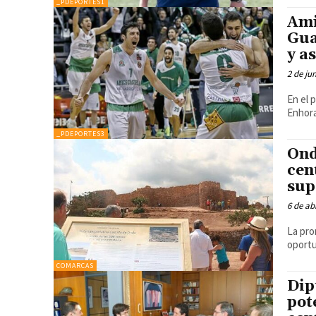
_PDEPORTES1
Ami
Gua
y a
2 de ju
En el 
Enhor
_PDEPORTES3
Ond
cen
sup
6 de ab
La pro
oportu
COMARCAS
Dip
pot