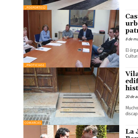
_PDEPORTES2
Cas
urb
pat
8 de m
El órg
Cultur
_PNOTICIAS1
Vil
edi
his
20 de a
Muchos
discap
COMARCAS
La 