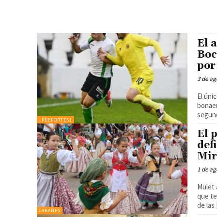
El 
Boc
por
3 de ag
El úni
bonaer
segun
_PDEPORTES1
El 
def
Mir
1 de ag
Mulet 
que te
de las
CABANES