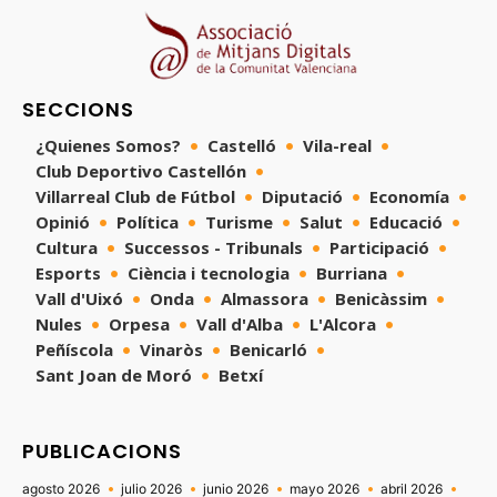
SECCIONS
¿Quienes Somos?
Castelló
Vila-real
Club Deportivo Castellón
Villarreal Club de Fútbol
Diputació
Economía
Opinió
Política
Turisme
Salut
Educació
Cultura
Successos - Tribunals
Participació
Esports
Ciència i tecnologia
Burriana
Vall d'Uixó
Onda
Almassora
Benicàssim
Nules
Orpesa
Vall d'Alba
L'Alcora
Peñíscola
Vinaròs
Benicarló
Sant Joan de Moró
Betxí
PUBLICACIONS
agosto 2026
julio 2026
junio 2026
mayo 2026
abril 2026