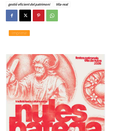
n
gestió eficient del patrimoni
Vila-real
d
o
.
.
.
Imprimir