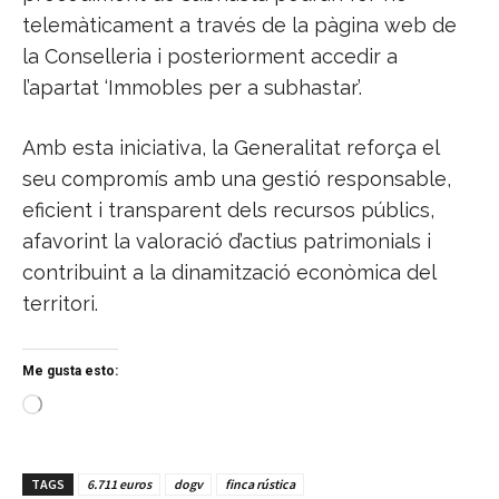
telemàticament a través de la pàgina web de
la Conselleria i posteriorment accedir a
l’apartat ‘Immobles per a subhastar’.
Amb esta iniciativa, la Generalitat reforça el
seu compromís amb una gestió responsable,
eficient i transparent dels recursos públics,
afavorint la valoració d’actius patrimonials i
contribuint a la dinamització econòmica del
territori.
Me gusta esto:
C
a
r
g
TAGS
6.711 euros
dogv
finca rústica
a