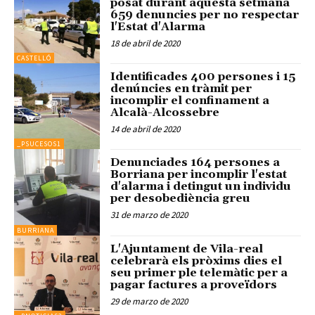
posat durant aquesta setmana
659 denuncies per no respectar
l'Estat d'Alarma
18 de abril de 2020
CASTELLÓ
Identificades 400 persones i 15
denúncies en tràmit per
incomplir el confinament a
Alcalà-Alcossebre
14 de abril de 2020
_PSUCESOS1
Denunciades 164 persones a
Borriana per incomplir l'estat
d'alarma i detingut un individu
per desobediència greu
31 de marzo de 2020
BURRIANA
L'Ajuntament de Vila-real
celebrarà els pròxims dies el
seu primer ple telemàtic per a
pagar factures a proveïdors
29 de marzo de 2020