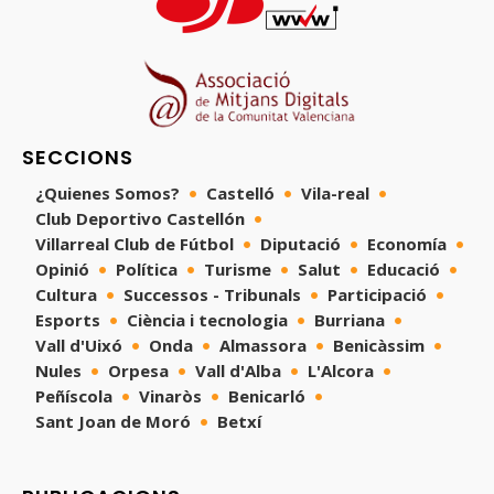
SECCIONS
¿Quienes Somos?
Castelló
Vila-real
Club Deportivo Castellón
Villarreal Club de Fútbol
Diputació
Economía
Opinió
Política
Turisme
Salut
Educació
Cultura
Successos - Tribunals
Participació
Esports
Ciència i tecnologia
Burriana
Vall d'Uixó
Onda
Almassora
Benicàssim
Nules
Orpesa
Vall d'Alba
L'Alcora
Peñíscola
Vinaròs
Benicarló
Sant Joan de Moró
Betxí