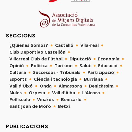
SECCIONS
¿Quienes Somos?
Castelló
Vila-real
Club Deportivo Castellón
Villarreal Club de Fútbol
Diputació
Economía
Opinió
Política
Turisme
Salut
Educació
Cultura
Successos - Tribunals
Participació
Esports
Ciència i tecnologia
Burriana
Vall d'Uixó
Onda
Almassora
Benicàssim
Nules
Orpesa
Vall d'Alba
L'Alcora
Peñíscola
Vinaròs
Benicarló
Sant Joan de Moró
Betxí
PUBLICACIONS