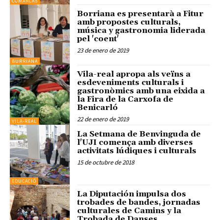
COMARCAS
Borriana es presentarà a Fitur
amb propostes culturals,
música y gastronomia liderada
pel 'coent'
23 de enero de 2019
BURRIANA
Vila-real apropa als veïns a
esdeveniments culturals i
gastronòmics amb una eixida a
la Fira de la Carxofa de
Benicarló
22 de enero de 2019
VILA-REAL
La Setmana de Benvinguda de
l'UJI comença amb diverses
activitats lúdiques i culturals
15 de octubre de 2018
EDUCACIÓ
La Diputación impulsa dos
trobades de bandes, jornadas
culturales de Camins y la
Trobada de Danses