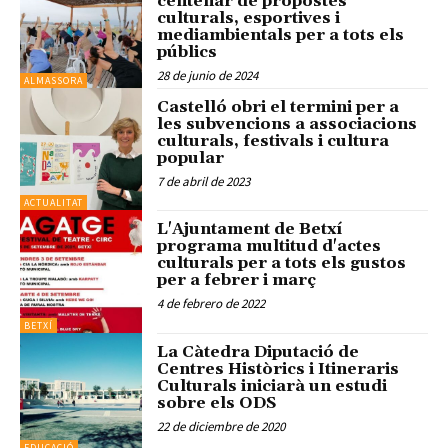
centenar de propostes
culturals, esportives i
mediambientals per a tots els
públics
28 de junio de 2024
ALMASSORA
Castelló obri el termini per a
les subvencions a associacions
culturals, festivals i cultura
popular
7 de abril de 2023
ACTUALITAT
L'Ajuntament de Betxí
programa multitud d'actes
culturals per a tots els gustos
per a febrer i març
4 de febrero de 2022
BETXÍ
La Càtedra Diputació de
Centres Històrics i Itineraris
Culturals iniciarà un estudi
sobre els ODS
22 de diciembre de 2020
EDUCACIÓ