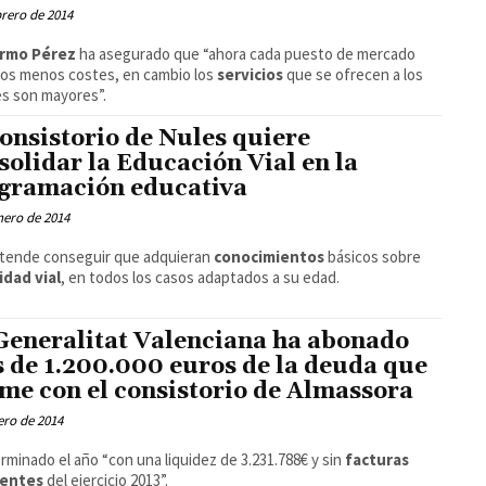
brero de 2014
ermo Pérez
ha asegurado que “ahora cada puesto de mercado
os menos costes, en cambio los
servicios
que se ofrecen a los
es son mayores”.
consistorio de Nules quiere
solidar la Educación Vial en la
gramación educativa
nero de 2014
etende conseguir que adquieran
conocimientos
básicos sobre
idad vial
, en todos los casos adaptados a su edad.
Generalitat Valenciana ha abonado
 de 1.200.000 euros de la deuda que
me con el consistorio de Almassora
ero de 2014
rminado el año “con una liquidez de 3.231.788€ y sin
facturas
entes
del ejercicio 2013”.