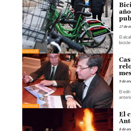
Bic
año
pub
17 de e
El alc
bicicl
CASTELLÓ
Cas
rel
mes
9 de en
El edi
anteri
CASTELLÓ
El 
Ant
8 de en