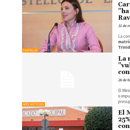
Car
"ha
Rav
31 de m
La con
matrí
Trini
CASTELLÓ
La 
"vu
con
26 de f
El Min
o impu
presup
MÉS NOTÍCIES
El 
25%
con