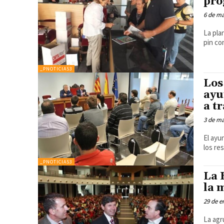
pro
6 de m
La pla
pin co
_PNOTICIAS3
Los
ayu
a t
3 de m
El ayu
los re
_PNOTICIAS3
La 
la 
29 de e
La agr