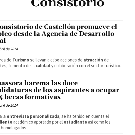
Consistorio
consistorio de Castellón promueve el
leo desde la Agencia de Desarrollo
al
bril de 2014
área de
Turismo
se llevan a cabo acciones de
atracción
de
ntes, fomento de la
calidad
y colaboración con el sector turístico.
assora barema las doce
didaturas de los aspirantes a ocupar
 4 becas formativas
bril de 2014
a la
entrevista personalizada
, se ha tenido en cuenta el
diente
académico aportado por el
estudiante
así como los
s homologados.