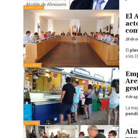
ALMASSORA
El 
act
con
28 de o
El
ple
a las 
VILA-REAL
Emp
Are
ges
4 de ag
La ma
pendi
CULTURA
Alm