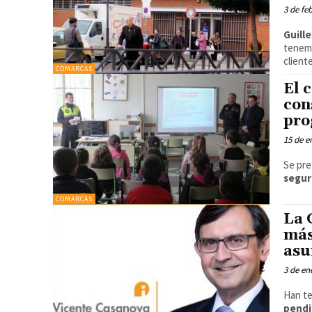
3 de fe
Guill
tenem
client
COMARCAS
El 
con
pro
15 de e
Se pr
segur
COMARCAS
La 
más
asu
3 de en
Han te
pendi