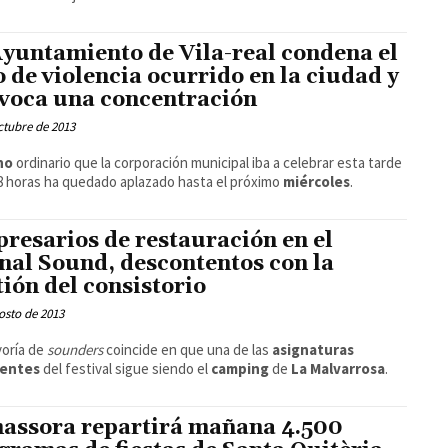
Ayuntamiento de Vila-real condena el
o de violencia ocurrido en la ciudad y
voca una concentración
ctubre de 2013
no
ordinario que la corporación municipal iba a celebrar esta tarde
18 horas ha quedado aplazado hasta el próximo
miércoles
.
resarios de restauración en el
nal Sound, descontentos con la
tión del consistorio
osto de 2013
yoría de
sounders
coincide en que una de las
asignaturas
entes
del festival sigue siendo el
camping
de
La Malvarrosa
.
assora repartirá mañana 4.500