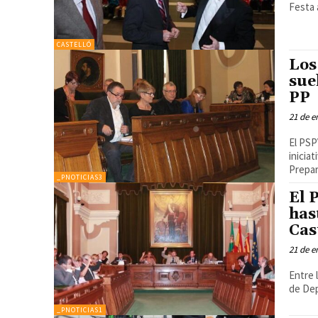
Festa 
CASTELLÓ
Los
sue
PP
21 de e
El PSP
inicia
Prepar
_PNOTICIAS3
El 
has
Cas
21 de e
Entre 
de Dep
_PNOTICIAS1