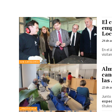
El 
emp
Loc
24 de a
En el 
visita
SIN CATEGORÍA
Alm
can
las
22 de a
Junto 
expe
título
_PNOTICIAS4