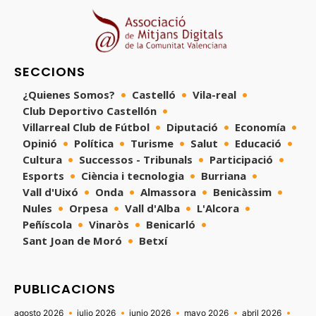
SECCIONS
¿Quienes Somos?
Castelló
Vila-real
Club Deportivo Castellón
Villarreal Club de Fútbol
Diputació
Economía
Opinió
Política
Turisme
Salut
Educació
Cultura
Successos - Tribunals
Participació
Esports
Ciència i tecnologia
Burriana
Vall d'Uixó
Onda
Almassora
Benicàssim
Nules
Orpesa
Vall d'Alba
L'Alcora
Peñíscola
Vinaròs
Benicarló
Sant Joan de Moró
Betxí
PUBLICACIONS
agosto 2026
julio 2026
junio 2026
mayo 2026
abril 2026