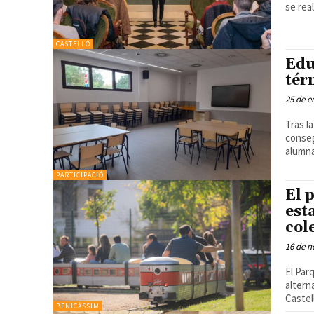
CASTELLÓ
Edu
tér
25 de e
Tras l
conseg
PARTICIPACIÓ
El 
est
col
16 de n
El Par
altern
BENICÀSSIM