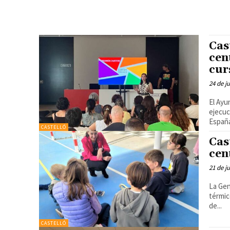
Cas
cen
cur
24 de j
El Ayu
ejecución d
España
CASTELLÓ
Cas
cen
21 de j
La Gen
térmico
de...
CASTELLÓ