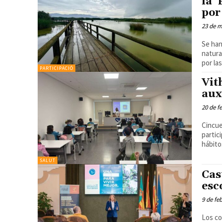
la 
por
23 de m
Se han
natura
PARTICIPACIÓ
Vit
aux
20 de f
Cincue
partic
hábitos
SALUT
Cas
esc
9 de fe
Los co