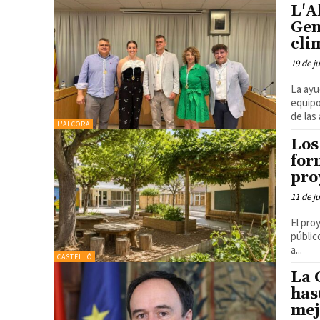
L'A
Gen
cli
19 de j
La ayu
equipo
L'ALCORA
Los
for
pro
11 de j
El pro
públic
a...
CASTELLÓ
La 
has
mej