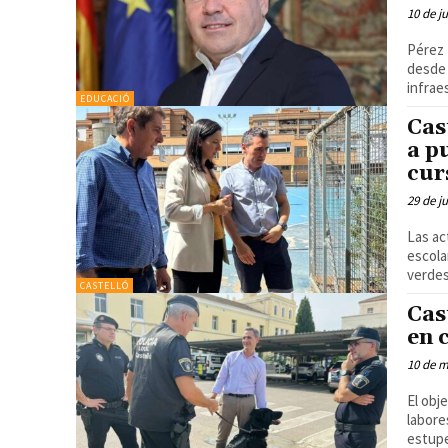
10 de j
Pérez 
desde 
EDUCACIÓ
Cas
a p
cur
29 de j
Las ac
escola
CASTELLÓ
Cas
en 
10 de 
El obj
labore