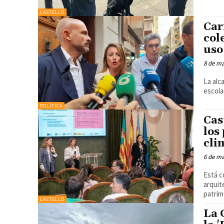
CASTELLÓ
Car
col
uso
8 de m
La alc
POLÍTICA
Cas
los
cli
6 de m
Está c
arquit
CASTELLÓ
La 