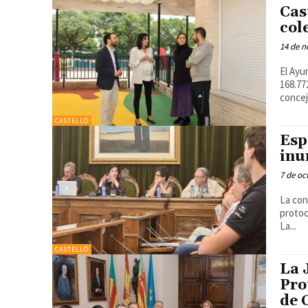
Cas
col
14 de n
El Ayu
168.772,78 euros El concej
concej
CASTELLÓ
Esp
inu
7 de oc
La con
protoc
La...
CASTELLÓ
La 
Pro
de 