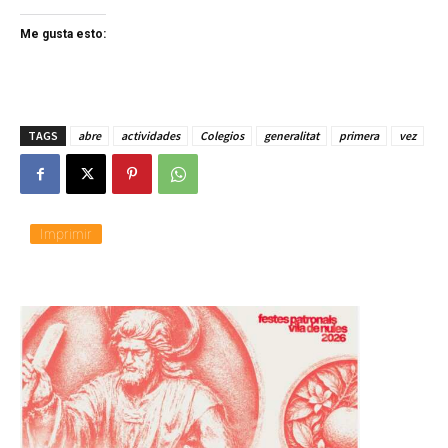
Me gusta esto:
TAGS
abre
actividades
Colegios
generalitat
primera
vez
Imprimir