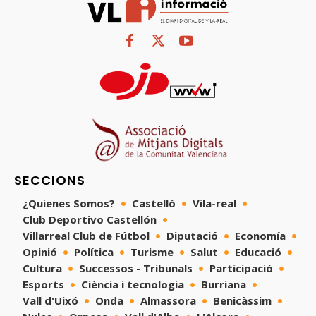
SECCIONS
¿Quienes Somos?
Castelló
Vila-real
Club Deportivo Castellón
Villarreal Club de Fútbol
Diputació
Economía
Opinió
Política
Turisme
Salut
Educació
Cultura
Successos - Tribunals
Participació
Esports
Ciència i tecnologia
Burriana
Vall d'Uixó
Onda
Almassora
Benicàssim