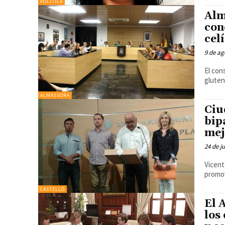
POLÍTICA
Alm
con
cel
9 de ag
El con
glute
ALMASSORA
Ciu
bip
mej
24 de j
Vicent
promov
CASTELLÓ
El 
los