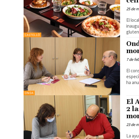
cel
25 de m
El loc
inaugurarse
gluten
CASTELLÓ
Ond
mon
7 de fe
El con
específic
ha anu
ONDA
El 
2 l
mon
23 de m
La ayu