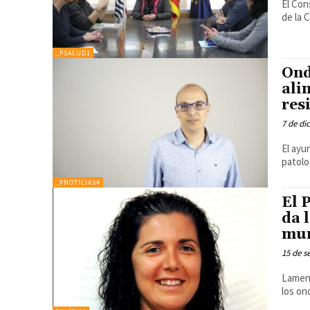
El Con
de la 
_PSALUD1
Ond
ali
res
7 de di
El ayu
patolo
_PNOTICIAS4
El 
da 
mun
15 de s
Lament
los o