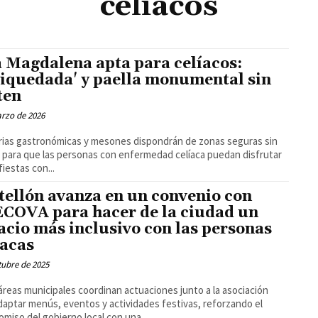
celíacos
 Magdalena apta para celíacos:
liquedada' y paella monumental sin
ten
rzo de 2026
rias gastronómicas y mesones dispondrán de zonas seguras sin
 para que las personas con enfermedad celíaca puedan disfrutar
fiestas con...
tellón avanza en un convenio con
COVA para hacer de la ciudad un
acio más inclusivo con las personas
iacas
tubre de 2025
áreas municipales coordinan actuaciones junto a la asociación
daptar menús, eventos y actividades festivas, reforzando el
miso del gobierno local con una...