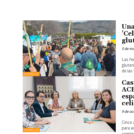
Una
'Ce
glu
5 de ma
Las fe
gluten
de las 
CASTELLÓ
Cas
ACE
esp
cel
9 de oc
Cinco 
para a
CASTELLÓ
compro