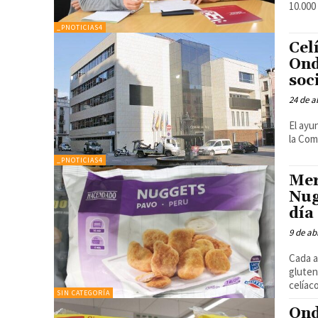
10.000
_PNOTICIAS4
Cel
Ond
soc
24 de a
El ayu
la Com
_PNOTICIAS4
Mer
Nug
día
9 de ab
Cada a
gluten
celíac
SIN CATEGORÍA
Ond