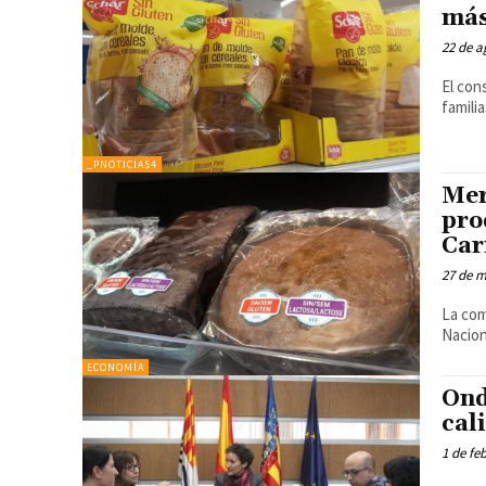
más
22 de a
El con
famili
_PNOTICIAS4
Mer
pro
Car
27 de 
La com
Nacion
ECONOMÍA
Ond
cal
1 de fe