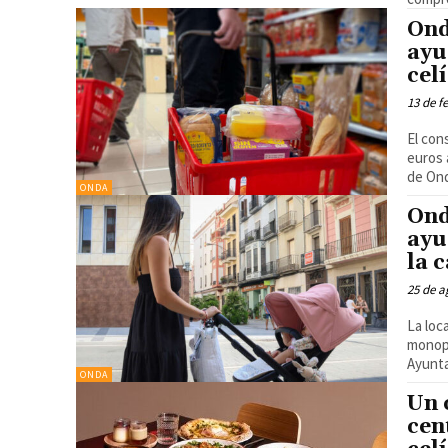
Ond
ayu
cel
13 de f
El con
euros a 
de Ond
ONDA
Ond
ayu
la 
25 de a
La loc
monopare
Ayunta
ONDA
Un 
cen